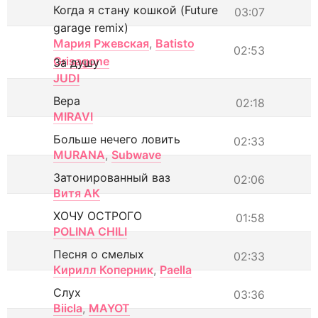
Когда я стану кошкой (Future
03:07
garage remix)
Мария Ржевская
,
Batisto
02:53
Grisagone
За душу
JUDI
Вера
02:18
MIRAVI
Больше нечего ловить
02:33
MURANA
,
Subwave
Затонированный ваз
02:06
Витя АК
ХОЧУ ОСТРОГО
01:58
POLINA CHILI
Песня о смелых
02:33
Кирилл Коперник
,
Paella
Слух
03:36
Biicla
,
MAYOT