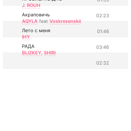
J. ROUH
Акраповичъ
02:23
AQYLA
feat
Voskresenskii
Лето с меня
01:46
IHY
РАДА
03:46
BLIZKEY
,
SHIRI
02:32