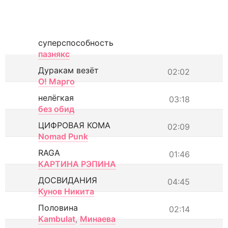
суперспособность
пазнякс
Дуракам везёт
02:02
О! Марго
нелёгкая
03:18
без обид
ЦИФРОВАЯ КОМА
02:09
Nomad Punk
RAGA
01:46
КАРТИНА РЭПИНА
ДОСВИДАНИЯ
04:45
Кунов Никита
Половина
02:14
Kambulat
,
Минаева