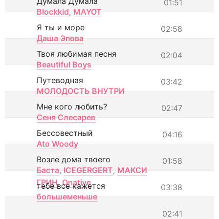
Думала Думала
01:51
Blockkid
,
MAYOT
Я ты и море
02:58
Даша Эпова
Твоя любимая песня
02:04
Beautiful Boys
Путеводная
03:42
МОЛОДОСТЬ ВНУТРИ
Мне кого любить?
02:47
Сеня Слесарев
Бессовестный
04:16
Ato Woody
Возле дома твоего
01:58
Баста
,
ICEGERGERT
,
МАКСИ
ГРИН
,
Onative
тебе все кажется
03:38
большеменьше
02:41