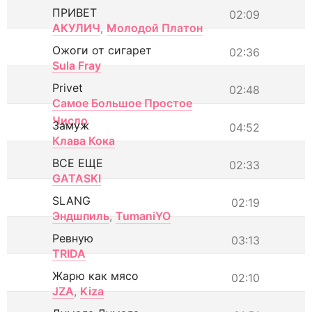
ПРИВЕТ
02:09
АКУЛИЧ
,
Молодой Платон
Ожоги от сигарет
02:36
Sula Fray
Privet
02:48
Самое Большое Простое
Число
Замуж
04:52
Клава Кока
ВСЕ ЕЩЕ
02:33
GATASKI
SLANG
02:19
Эндшпиль
,
TumaniYO
Ревную
03:13
TRIDA
Жарю как мясо
02:10
JZA
,
Kiza