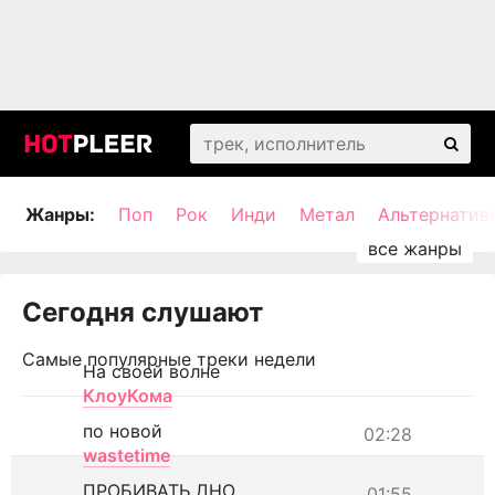
Жанры:
Поп
Рок
Инди
Метал
Альтернатив
Сегодня слушают
Самые популярные треки недели
На своей волне
КлоуКома
по новой
02:28
wastetime
ПРОБИВАТЬ ДНО
01:55