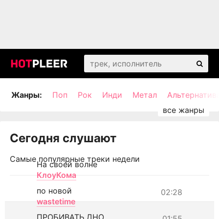
Жанры:
Поп
Рок
Инди
Метал
Альтернатив
Сегодня слушают
Самые популярные треки недели
На своей волне
КлоуКома
по новой
02:28
wastetime
ПРОБИВАТЬ ДНО
01:55