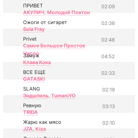
ПРИВЕТ
02:09
АКУЛИЧ
,
Молодой Платон
Ожоги от сигарет
02:36
Sula Fray
Privet
02:48
Самое Большое Простое
Число
Замуж
04:52
Клава Кока
ВСЕ ЕЩЕ
02:33
GATASKI
SLANG
02:19
Эндшпиль
,
TumaniYO
Ревную
03:13
TRIDA
Жарю как мясо
02:10
JZA
,
Kiza