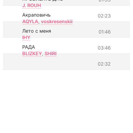
J. ROUH
Акраповичъ
02:23
AQYLA
,
voskresenskii
Лето с меня
01:46
IHY
РАДА
03:46
BLIZKEY
,
SHIRI
02:32