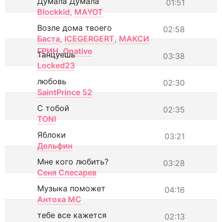
Думала Думала
01:51
Blockkid
,
MAYOT
Возле дома твоего
02:58
Баста
,
ICEGERGERT
,
МАКСИ
ГРИН
,
Onative
Танцуешь
03:38
Locked23
любовь
02:30
SaintPrince 52
С тобой
02:35
TONI
Яблоки
03:21
Дельфин
Мне кого любить?
03:28
Сеня Слесарев
Музыка поможет
04:16
Антоха МС
тебе все кажется
02:13