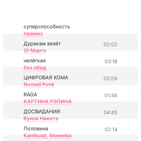
суперспособность
пазнякс
Дуракам везёт
02:02
О! Марго
нелёгкая
03:18
без обид
ЦИФРОВАЯ КОМА
02:09
Nomad Punk
RAGA
01:46
КАРТИНА РЭПИНА
ДОСВИДАНИЯ
04:45
Кунов Никита
Половина
02:14
Kambulat
,
Минаева