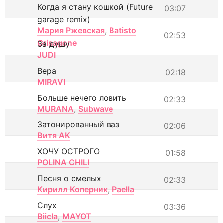
Когда я стану кошкой (Future
03:07
garage remix)
Мария Ржевская
,
Batisto
02:53
Grisagone
За душу
JUDI
Вера
02:18
MIRAVI
Больше нечего ловить
02:33
MURANA
,
Subwave
Затонированный ваз
02:06
Витя АК
ХОЧУ ОСТРОГО
01:58
POLINA CHILI
Песня о смелых
02:33
Кирилл Коперник
,
Paella
Слух
03:36
Biicla
,
MAYOT