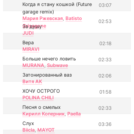
Когда я стану кошкой (Future
03:07
garage remix)
Мария Ржевская
,
Batisto
02:53
Grisagone
За душу
JUDI
Вера
02:18
MIRAVI
Больше нечего ловить
02:33
MURANA
,
Subwave
Затонированный ваз
02:06
Витя АК
ХОЧУ ОСТРОГО
01:58
POLINA CHILI
Песня о смелых
02:33
Кирилл Коперник
,
Paella
Слух
03:36
Biicla
,
MAYOT