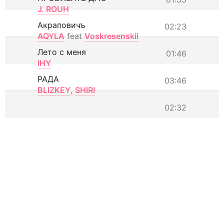
J. ROUH
Акраповичъ
02:23
AQYLA
feat
Voskresenskii
Лето с меня
01:46
IHY
РАДА
03:46
BLIZKEY
,
SHIRI
02:32