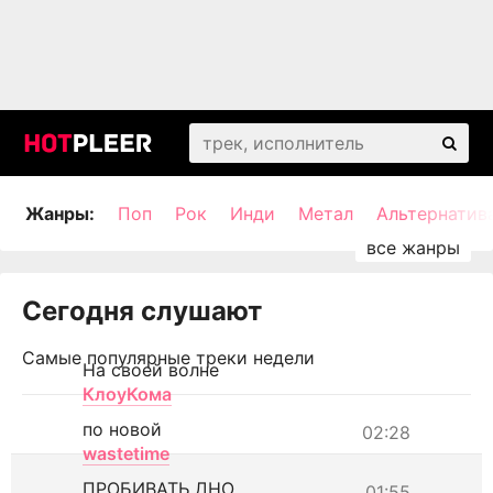
Жанры:
Поп
Рок
Инди
Метал
Альтернатив
Сегодня слушают
Самые популярные треки недели
На своей волне
КлоуКома
по новой
02:28
wastetime
ПРОБИВАТЬ ДНО
01:55