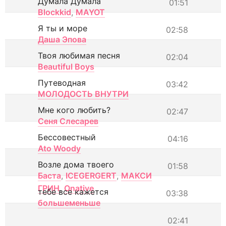
Думала Думала
01:51
Blockkid
,
MAYOT
Я ты и море
02:58
Даша Эпова
Твоя любимая песня
02:04
Beautiful Boys
Путеводная
03:42
МОЛОДОСТЬ ВНУТРИ
Мне кого любить?
02:47
Сеня Слесарев
Бессовестный
04:16
Ato Woody
Возле дома твоего
01:58
Баста
,
ICEGERGERT
,
МАКСИ
ГРИН
,
Onative
тебе все кажется
03:38
большеменьше
02:41