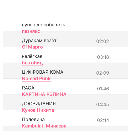
суперспособность
пазнякс
Дуракам везёт
02:02
О! Марго
нелёгкая
03:18
без обид
ЦИФРОВАЯ КОМА
02:09
Nomad Punk
RAGA
01:46
КАРТИНА РЭПИНА
ДОСВИДАНИЯ
04:45
Кунов Никита
Половина
02:14
Kambulat
,
Минаева