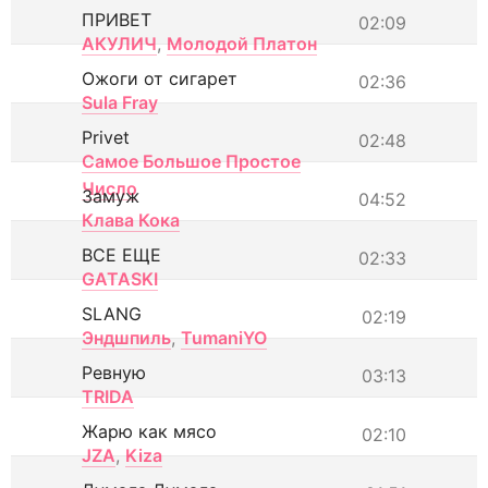
ПРИВЕТ
02:09
АКУЛИЧ
,
Молодой Платон
Ожоги от сигарет
02:36
Sula Fray
Privet
02:48
Самое Большое Простое
Число
Замуж
04:52
Клава Кока
ВСЕ ЕЩЕ
02:33
GATASKI
SLANG
02:19
Эндшпиль
,
TumaniYO
Ревную
03:13
TRIDA
Жарю как мясо
02:10
JZA
,
Kiza