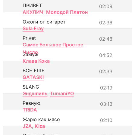
ПРИВЕТ
02:09
АКУЛИЧ
,
Молодой Платон
Ожоги от сигарет
02:36
Sula Fray
Privet
02:48
Самое Большое Простое
Число
Замуж
04:52
Клава Кока
ВСЕ ЕЩЕ
02:33
GATASKI
SLANG
02:19
Эндшпиль
,
TumaniYO
Ревную
03:13
TRIDA
Жарю как мясо
02:10
JZA
,
Kiza