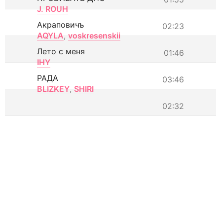
J. ROUH
Акраповичъ
02:23
AQYLA
,
voskresenskii
Лето с меня
01:46
IHY
РАДА
03:46
BLIZKEY
,
SHIRI
02:32