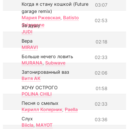
Когда я стану кошкой (Future
03:07
garage remix)
Мария Ржевская
,
Batisto
02:53
Grisagone
За душу
JUDI
Вера
02:18
MIRAVI
Больше нечего ловить
02:33
MURANA
,
Subwave
Затонированный ваз
02:06
Витя АК
ХОЧУ ОСТРОГО
01:58
POLINA CHILI
Песня о смелых
02:33
Кирилл Коперник
,
Paella
Слух
03:36
Biicla
,
MAYOT