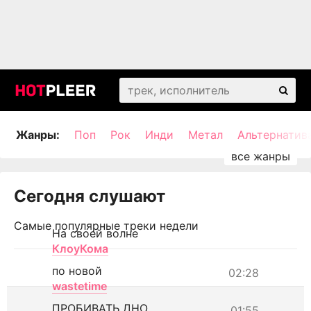
Жанры:
Поп
Рок
Инди
Метал
Альтернатив
Сегодня слушают
Самые популярные треки недели
На своей волне
КлоуКома
по новой
02:28
wastetime
ПРОБИВАТЬ ДНО
01:55