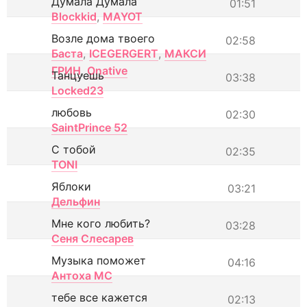
Думала Думала
01:51
Blockkid
,
MAYOT
Возле дома твоего
02:58
Баста
,
ICEGERGERT
,
МАКСИ
ГРИН
,
Onative
Танцуешь
03:38
Locked23
любовь
02:30
SaintPrince 52
С тобой
02:35
TONI
Яблоки
03:21
Дельфин
Мне кого любить?
03:28
Сеня Слесарев
Музыка поможет
04:16
Антоха МС
тебе все кажется
02:13