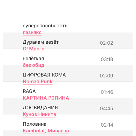
суперспособность
пазнякс
Дуракам везёт
02:02
О! Марго
нелёгкая
03:18
без обид
ЦИФРОВАЯ КОМА
02:09
Nomad Punk
RAGA
01:46
КАРТИНА РЭПИНА
ДОСВИДАНИЯ
04:45
Кунов Никита
Половина
02:14
Kambulat
,
Минаева