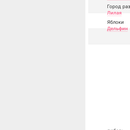
Город ра
Лилая
Яблоки
Дельфин