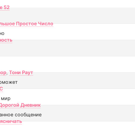
ce 52
льшое Простое Число
но
ность
пор
,
Тони Раут
оможет
МС
 мир
Дорогой Дневник
анное сообщение
аясничать