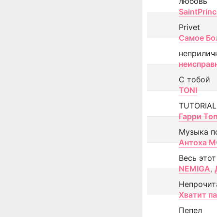
любовь
SaintPrin
Privet
Самое Бо
неприлич
неисправ
С тобой
TONI
TUTORIAL
Гарри То
Музыка п
Антоха 
Весь этот
NEMIGA
,
Непрочит
Хватит п
Пепел