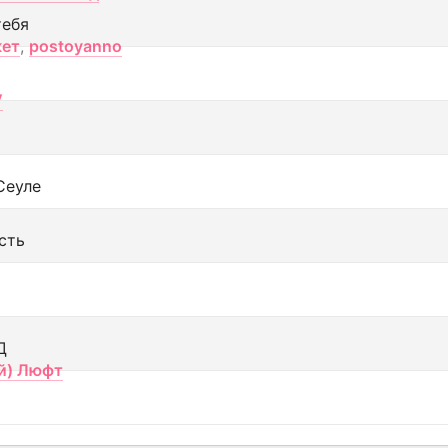
тебя
кет
,
postoyanno
V
Сеуле
сть
Д
й) Люфт