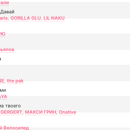
Лали
 Давай
aris
,
GORILLA GLU
,
LIL NAKU
РЮ
вьялов
а
$E
,
the pak
ами
AYA
ма твоего
EGERGERT
,
МАКСИ ГРИН
,
Onative
й Велосипед