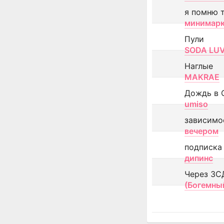
я помню 
минимар
Пули
SODA LU
Наглые
MAKRAE
Дождь в 
umiso
зависимо
вечером
подписка
дипинс
Через ЗС
(Богемны