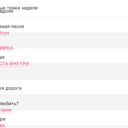
ые треки недели
адони
имая песня
 Boys
RIPKA
ая
ТЬ ВНУТРИ
оя дорога
 любить?
сарев
оре
ва