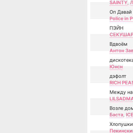
SAINTY
,
Оп Давай
Police in P
ПЭЙН
СЕКУША
Вдвоём
Антон За
дискотек
Юнсн
дэфолт
RICH PEA
Между н
LILSADM
Возле до
Баста
,
IC
Хлопушки
Пекински