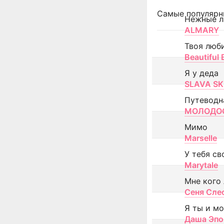
Самые популярн
Нежные л
ALMARY
Твоя люб
Beautiful
Я у деда
SLAVA SK
Путеводн
МОЛОДОС
Мимо
Marselle
У тебя св
Marytale
Мне кого
Сеня Сле
Я ты и м
Даша Эпо