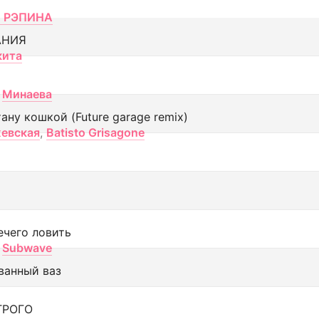
 РЭПИНА
АНИЯ
кита
Минаева
тану кошкой (Future garage remix)
евская
,
Batisto Grisagone
ечего ловить
Subwave
ванный ваз
ТРОГО