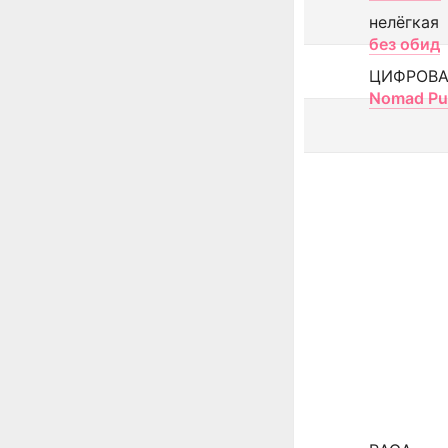
нелёгкая
без обид
ЦИФРОВА
Nomad Pu