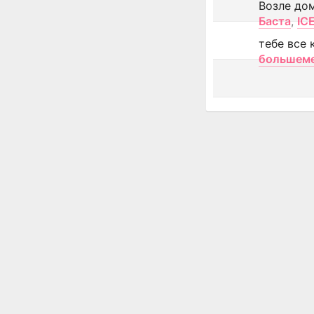
Возле до
Баста
,
IC
тебе все 
большем