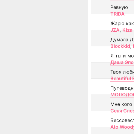
Ревную
TRIDA
Жарю как
JZA
,
Kiza
Думала Д
Blockkid
,
Я ты и м
Даша Эпо
Твоя люб
Beautiful
Путеводн
МОЛОДОС
Мне кого
Сеня Сле
Бессовес
Ato Wood