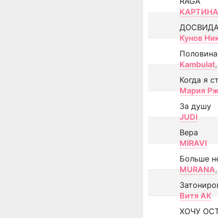
RAGA
КАРТИНА
ДОСВИД
Кунов Ни
Половина
Kambulat
,
Когда я с
Мария Рж
За душу
JUDI
Вера
MIRAVI
Больше н
MURANA
,
Затониро
Витя АК
ХОЧУ ОС