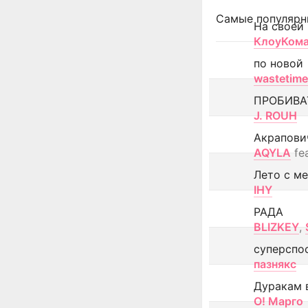
Самые популярн
На своей
КлоуКом
по новой
wastetime
ПРОБИВА
J. ROUH
Акрапови
AQYLA
fe
Лето с м
IHY
РАДА
BLIZKEY
,
суперспо
пазнякс
Дуракам 
О! Марго