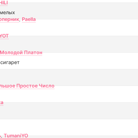
ILI
смелых
оперник
,
Paella
YOT
Молодой Платон
 сигарет
льшое Простое Число
ка
ь
,
TumaniYO