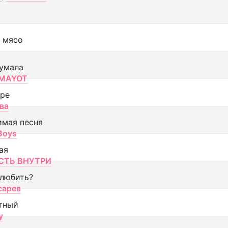
 мясо
умала
MAYOT
оре
ва
имая песня
 Boys
ая
ТЬ ВНУТРИ
 любить?
сарев
тный
y