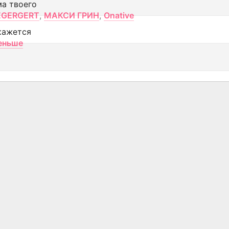
ма твоего
EGERGERT
,
МАКСИ ГРИН
,
Onative
кажется
еньше