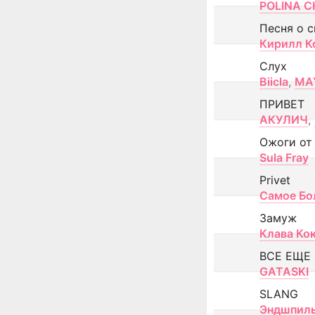
POLINA CH
Песня о 
Кирилл К
Слух
Biicla
,
MA
ПРИВЕТ
АКУЛИЧ
,
Ожоги от
Sula Fray
Privet
Самое Бо
Замуж
Клава Ко
ВСЕ ЕЩЕ
GATASKI
SLANG
Эндшпил