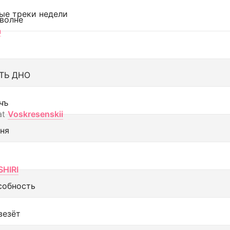
ые треки недели
 волне
а
ТЬ ДНО
чъ
at
Voskresenskii
еня
SHIRI
собность
везёт