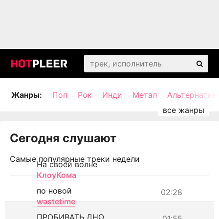
Жанры:
Поп
Рок
Инди
Метал
Альтернатив
Сегодня слушают
Самые популярные треки недели
На своей волне
КлоуКома
по новой
02:28
wastetime
ПРОБИВАТЬ ДНО
01:55