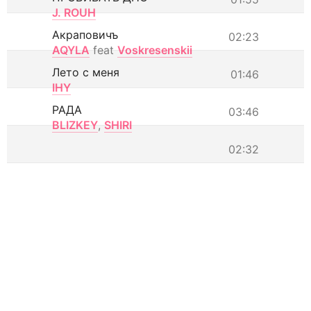
J. ROUH
Акраповичъ
02:23
AQYLA
feat
Voskresenskii
Лето с меня
01:46
IHY
РАДА
03:46
BLIZKEY
,
SHIRI
02:32