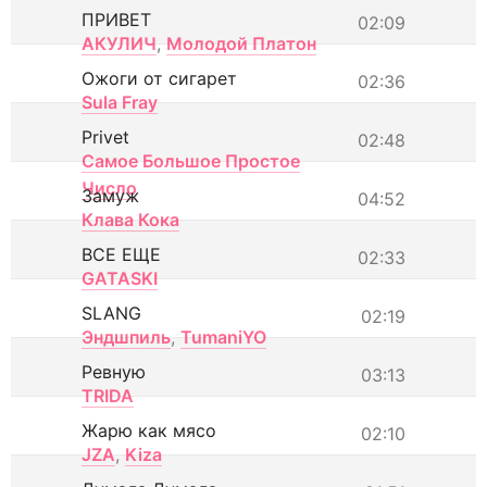
ПРИВЕТ
02:09
АКУЛИЧ
,
Молодой Платон
Ожоги от сигарет
02:36
Sula Fray
Privet
02:48
Самое Большое Простое
Число
Замуж
04:52
Клава Кока
ВСЕ ЕЩЕ
02:33
GATASKI
SLANG
02:19
Эндшпиль
,
TumaniYO
Ревную
03:13
TRIDA
Жарю как мясо
02:10
JZA
,
Kiza