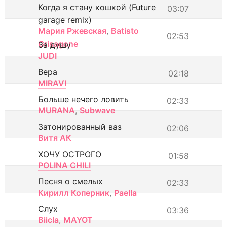
Когда я стану кошкой (Future
03:07
garage remix)
Мария Ржевская
,
Batisto
02:53
Grisagone
За душу
JUDI
Вера
02:18
MIRAVI
Больше нечего ловить
02:33
MURANA
,
Subwave
Затонированный ваз
02:06
Витя АК
ХОЧУ ОСТРОГО
01:58
POLINA CHILI
Песня о смелых
02:33
Кирилл Коперник
,
Paella
Слух
03:36
Biicla
,
MAYOT