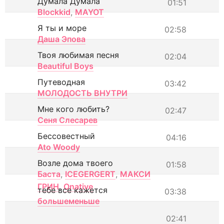
Думала Думала
01:51
Blockkid
,
MAYOT
Я ты и море
02:58
Даша Эпова
Твоя любимая песня
02:04
Beautiful Boys
Путеводная
03:42
МОЛОДОСТЬ ВНУТРИ
Мне кого любить?
02:47
Сеня Слесарев
Бессовестный
04:16
Ato Woody
Возле дома твоего
01:58
Баста
,
ICEGERGERT
,
МАКСИ
ГРИН
,
Onative
тебе все кажется
03:38
большеменьше
02:41