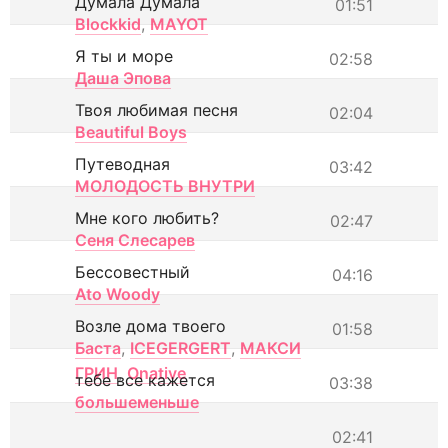
Думала Думала
01:51
Blockkid
,
MAYOT
Я ты и море
02:58
Даша Эпова
Твоя любимая песня
02:04
Beautiful Boys
Путеводная
03:42
МОЛОДОСТЬ ВНУТРИ
Мне кого любить?
02:47
Сеня Слесарев
Бессовестный
04:16
Ato Woody
Возле дома твоего
01:58
Баста
,
ICEGERGERT
,
МАКСИ
ГРИН
,
Onative
тебе все кажется
03:38
большеменьше
02:41