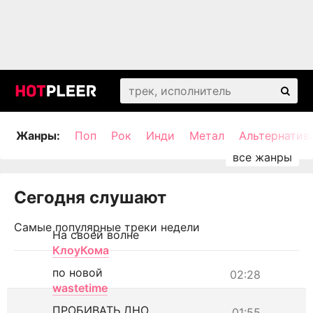
Жанры:
Поп
Рок
Инди
Метал
Альтернатив
Сегодня слушают
Самые популярные треки недели
На своей волне
КлоуКома
по новой
02:28
wastetime
ПРОБИВАТЬ ДНО
01:55