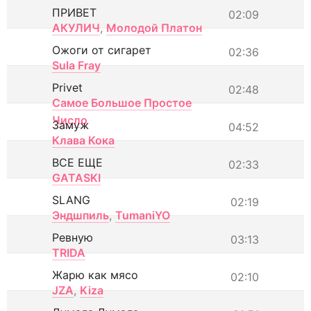
ПРИВЕТ
02:09
АКУЛИЧ
,
Молодой Платон
Ожоги от сигарет
02:36
Sula Fray
Privet
02:48
Самое Большое Простое
Число
Замуж
04:52
Клава Кока
ВСЕ ЕЩЕ
02:33
GATASKI
SLANG
02:19
Эндшпиль
,
TumaniYO
Ревную
03:13
TRIDA
Жарю как мясо
02:10
JZA
,
Kiza