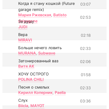
Когда я стану кошкой (Future
03:07
garage remix)
Мария Ржевская
,
Batisto
02:53
Grisagone
За душу
JUDI
Вера
02:18
MIRAVI
Больше нечего ловить
02:33
MURANA
,
Subwave
Затонированный ваз
02:06
Витя АК
ХОЧУ ОСТРОГО
01:58
POLINA CHILI
Песня о смелых
02:33
Кирилл Коперник
,
Paella
Слух
03:36
Biicla
,
MAYOT