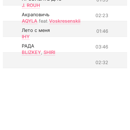
J. ROUH
Акраповичъ
02:23
AQYLA
feat
Voskresenskii
Лето с меня
01:46
IHY
РАДА
03:46
BLIZKEY
,
SHIRI
02:32