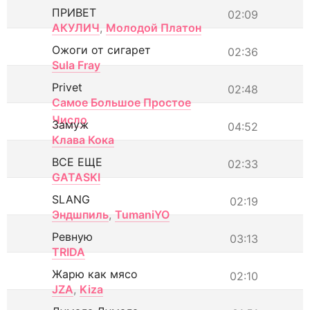
ПРИВЕТ
02:09
АКУЛИЧ
,
Молодой Платон
Ожоги от сигарет
02:36
Sula Fray
Privet
02:48
Самое Большое Простое
Число
Замуж
04:52
Клава Кока
ВСЕ ЕЩЕ
02:33
GATASKI
SLANG
02:19
Эндшпиль
,
TumaniYO
Ревную
03:13
TRIDA
Жарю как мясо
02:10
JZA
,
Kiza