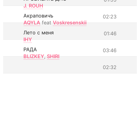
J. ROUH
Акраповичъ
02:23
AQYLA
feat
Voskresenskii
Лето с меня
01:46
IHY
РАДА
03:46
BLIZKEY
,
SHIRI
02:32