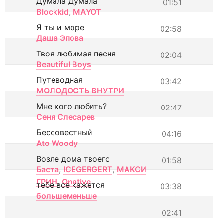
Думала Думала
01:51
Blockkid
,
MAYOT
Я ты и море
02:58
Даша Эпова
Твоя любимая песня
02:04
Beautiful Boys
Путеводная
03:42
МОЛОДОСТЬ ВНУТРИ
Мне кого любить?
02:47
Сеня Слесарев
Бессовестный
04:16
Ato Woody
Возле дома твоего
01:58
Баста
,
ICEGERGERT
,
МАКСИ
ГРИН
,
Onative
тебе все кажется
03:38
большеменьше
02:41