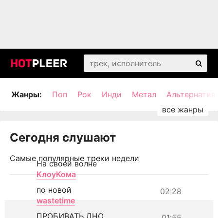
Жанры:
Поп
Рок
Инди
Метал
Альтернатив
Сегодня слушают
Самые популярные треки недели
На своей волне
КлоуКома
по новой
02:28
wastetime
ПРОБИВАТЬ ДНО
01:55