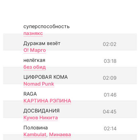
суперспособность
пазнякс
Дуракам везёт
02:02
О! Марго
нелёгкая
03:18
без обид
ЦИФРОВАЯ КОМА
02:09
Nomad Punk
RAGA
01:46
КАРТИНА РЭПИНА
ДОСВИДАНИЯ
04:45
Кунов Никита
Половина
02:14
Kambulat
,
Минаева