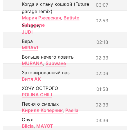
Когда я стану кошкой (Future
03:07
garage remix)
Мария Ржевская
,
Batisto
02:53
Grisagone
За душу
JUDI
Вера
02:18
MIRAVI
Больше нечего ловить
02:33
MURANA
,
Subwave
Затонированный ваз
02:06
Витя АК
ХОЧУ ОСТРОГО
01:58
POLINA CHILI
Песня о смелых
02:33
Кирилл Коперник
,
Paella
Слух
03:36
Biicla
,
MAYOT