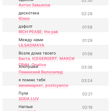
02:30
Антон Завьялов
дискотека
02:28
Юнсн
дэфолт
01:58
RICH PEA$E
,
the pak
Между нами
01:29
LILSADMAYA
Возле дома твоего
01:56
Баста
,
ICEGERGERT
,
МАКСИ
ГРИН
,
Onative
Хлопушки
03:38
Пекинский Велосипед
я помню тебя
03:24
минимаркет
,
postoyanno
Пули
02:21
SODA LUV
Наглые
02:19