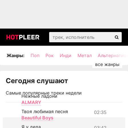
Жанры:
Поп
Рок
Инди
Метал
Альтернатив
Сегодня слушают
Самые популярные треки недели
Нежные ладони
ALMARY
Твоя любимая песня
02:35
Beautiful Boys
Я у деда
03:42