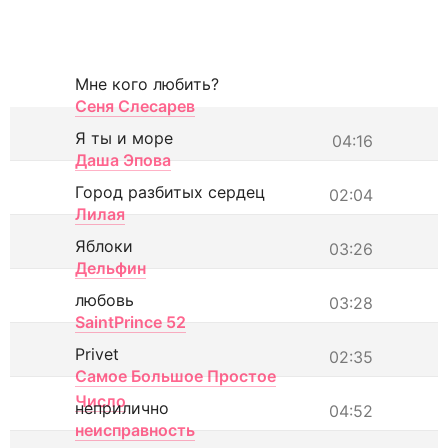
Мне кого любить?
Сеня Слесарев
Я ты и море
04:16
Даша Эпова
Город разбитых сердец
02:04
Лилая
Яблоки
03:26
Дельфин
любовь
03:28
SaintPrince 52
Privet
02:35
Самое Большое Простое
Число
неприлично
04:52
неисправность