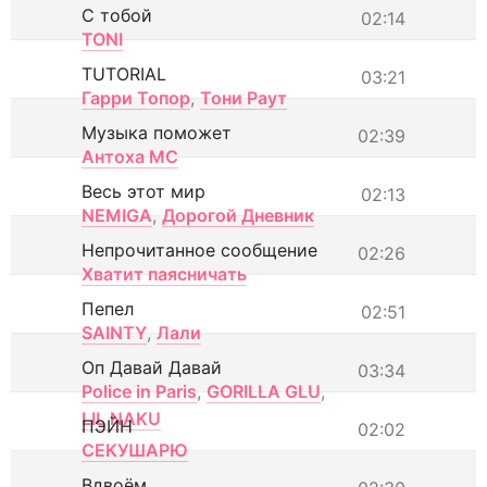
С тобой
02:14
TONI
TUTORIAL
03:21
Гарри Топор
,
Тони Раут
Музыка поможет
02:39
Антоха МС
Весь этот мир
02:13
NEMIGA
,
Дорогой Дневник
Непрочитанное сообщение
02:26
Хватит паясничать
Пепел
02:51
SAINTY
,
Лали
Оп Давай Давай
03:34
Police in Paris
,
GORILLA GLU
,
LIL NAKU
ПЭЙН
02:02
СЕКУШАРЮ
Вдвоём