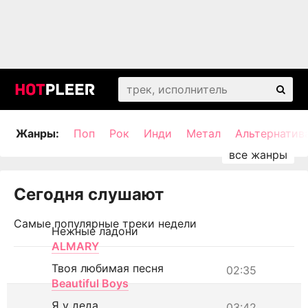
Жанры:
Поп
Рок
Инди
Метал
Альтернатив
Сегодня слушают
Самые популярные треки недели
Нежные ладони
ALMARY
Твоя любимая песня
02:35
Beautiful Boys
Я у деда
03:42