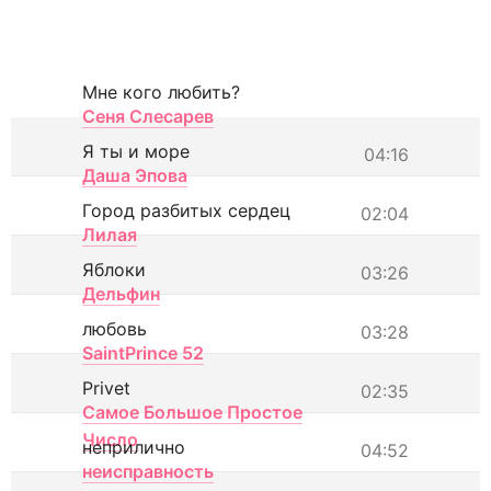
Мне кого любить?
Сеня Слесарев
Я ты и море
04:16
Даша Эпова
Город разбитых сердец
02:04
Лилая
Яблоки
03:26
Дельфин
любовь
03:28
SaintPrince 52
Privet
02:35
Самое Большое Простое
Число
неприлично
04:52
неисправность