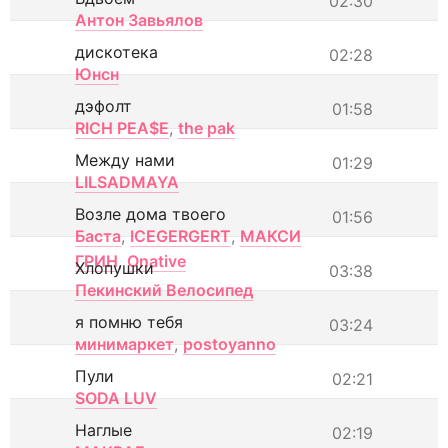
02:30
Антон Завьялов
дискотека
02:28
Юнсн
дэфолт
01:58
RICH PEA$E
,
the pak
Между нами
01:29
LILSADMAYA
Возле дома твоего
01:56
Баста
,
ICEGERGERT
,
МАКСИ
ГРИН
,
Onative
Хлопушки
03:38
Пекинский Велосипед
я помню тебя
03:24
минимаркет
,
postoyanno
Пули
02:21
SODA LUV
Наглые
02:19