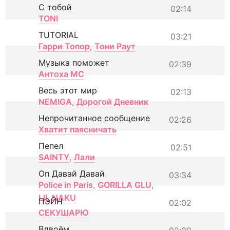
С тобой
02:14
TONI
TUTORIAL
03:21
Гарри Топор
,
Тони Раут
Музыка поможет
02:39
Антоха МС
Весь этот мир
02:13
NEMIGA
,
Дорогой Дневник
Непрочитанное сообщение
02:26
Хватит паясничать
Пепел
02:51
SAINTY
,
Лали
Оп Давай Давай
03:34
Police in Paris
,
GORILLA GLU
,
LIL NAKU
ПЭЙН
02:02
СЕКУШАРЮ
Вдвоём