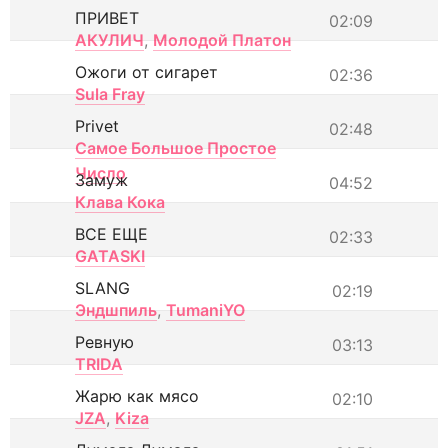
ПРИВЕТ
02:09
АКУЛИЧ
,
Молодой Платон
Ожоги от сигарет
02:36
Sula Fray
Privet
02:48
Самое Большое Простое
Число
Замуж
04:52
Клава Кока
ВСЕ ЕЩЕ
02:33
GATASKI
SLANG
02:19
Эндшпиль
,
TumaniYO
Ревную
03:13
TRIDA
Жарю как мясо
02:10
JZA
,
Kiza