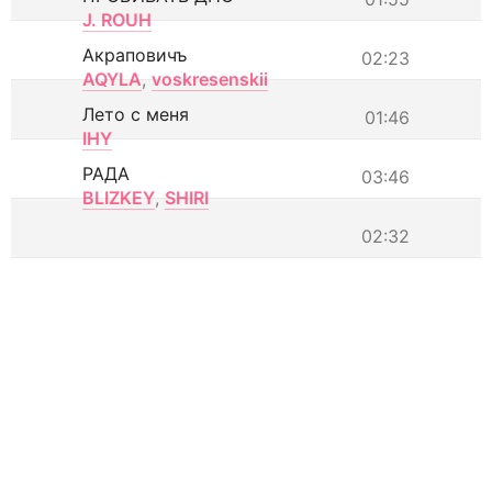
J. ROUH
Акраповичъ
02:23
AQYLA
,
voskresenskii
Лето с меня
01:46
IHY
РАДА
03:46
BLIZKEY
,
SHIRI
02:32