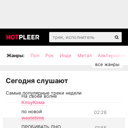
Жанры:
Поп
Рок
Инди
Метал
Альтернатив
Сегодня слушают
Самые популярные треки недели
На своей волне
КлоуКома
по новой
02:28
wastetime
ПРОБИВАТЬ ДНО
01:55