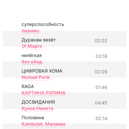
суперспособность
пазнякс
Дуракам везёт
02:02
О! Марго
нелёгкая
03:18
без обид
ЦИФРОВАЯ КОМА
02:09
Nomad Punk
RAGA
01:46
КАРТИНА РЭПИНА
ДОСВИДАНИЯ
04:45
Кунов Никита
Половина
02:14
Kambulat
,
Минаева