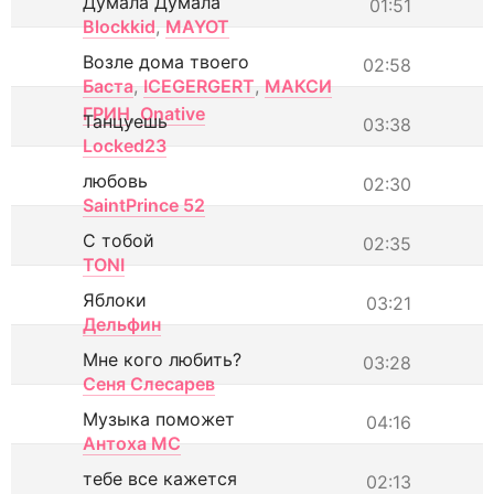
Думала Думала
01:51
Blockkid
,
MAYOT
Возле дома твоего
02:58
Баста
,
ICEGERGERT
,
МАКСИ
ГРИН
,
Onative
Танцуешь
03:38
Locked23
любовь
02:30
SaintPrince 52
С тобой
02:35
TONI
Яблоки
03:21
Дельфин
Мне кого любить?
03:28
Сеня Слесарев
Музыка поможет
04:16
Антоха МС
тебе все кажется
02:13