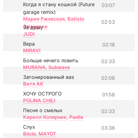
Когда я стану кошкой (Future
03:07
garage remix)
Мария Ржевская
,
Batisto
02:53
Grisagone
За душу
JUDI
Вера
02:18
MIRAVI
Больше нечего ловить
02:33
MURANA
,
Subwave
Затонированный ваз
02:06
Витя АК
ХОЧУ ОСТРОГО
01:58
POLINA CHILI
Песня о смелых
02:33
Кирилл Коперник
,
Paella
Слух
03:36
Biicla
,
MAYOT