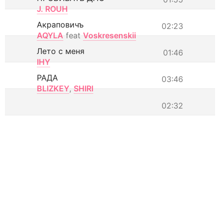
J. ROUH
Акраповичъ
02:23
AQYLA
feat
Voskresenskii
Лето с меня
01:46
IHY
РАДА
03:46
BLIZKEY
,
SHIRI
02:32