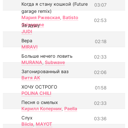
Когда я стану кошкой (Future
03:07
garage remix)
Мария Ржевская
,
Batisto
02:53
Grisagone
За душу
JUDI
Вера
02:18
MIRAVI
Больше нечего ловить
02:33
MURANA
,
Subwave
Затонированный ваз
02:06
Витя АК
ХОЧУ ОСТРОГО
01:58
POLINA CHILI
Песня о смелых
02:33
Кирилл Коперник
,
Paella
Слух
03:36
Biicla
,
MAYOT