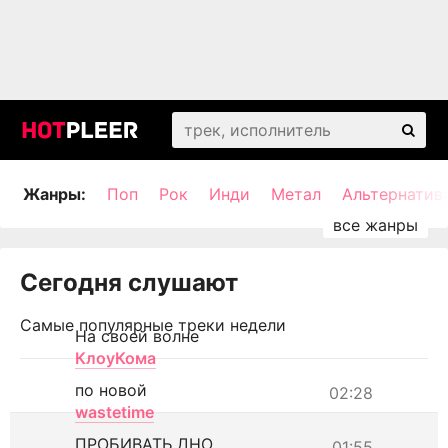
Жанры:
Поп
Рок
Инди
Метал
Альтернатив
Сегодня слушают
Самые популярные треки недели
На своей волне
КлоуКома
по новой
02:28
wastetime
ПРОБИВАТЬ ДНО
01:55