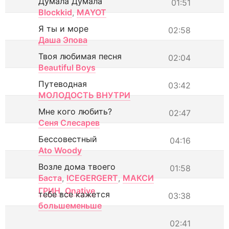
Думала Думала
01:51
Blockkid
,
MAYOT
Я ты и море
02:58
Даша Эпова
Твоя любимая песня
02:04
Beautiful Boys
Путеводная
03:42
МОЛОДОСТЬ ВНУТРИ
Мне кого любить?
02:47
Сеня Слесарев
Бессовестный
04:16
Ato Woody
Возле дома твоего
01:58
Баста
,
ICEGERGERT
,
МАКСИ
ГРИН
,
Onative
тебе все кажется
03:38
большеменьше
02:41