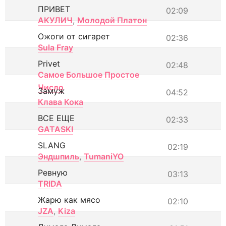
ПРИВЕТ
02:09
АКУЛИЧ
,
Молодой Платон
Ожоги от сигарет
02:36
Sula Fray
Privet
02:48
Самое Большое Простое
Число
Замуж
04:52
Клава Кока
ВСЕ ЕЩЕ
02:33
GATASKI
SLANG
02:19
Эндшпиль
,
TumaniYO
Ревную
03:13
TRIDA
Жарю как мясо
02:10
JZA
,
Kiza