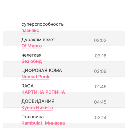
суперспособность
пазнякс
Дуракам везёт
02:02
О! Марго
нелёгкая
03:18
без обид
ЦИФРОВАЯ КОМА
02:09
Nomad Punk
RAGA
01:46
КАРТИНА РЭПИНА
ДОСВИДАНИЯ
04:45
Кунов Никита
Половина
02:14
Kambulat
,
Минаева