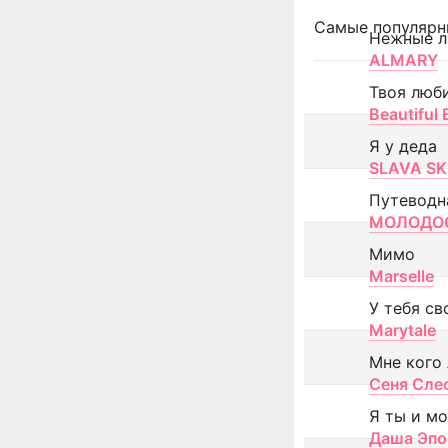
Самые популярн
Нежные л
ALMARY
Твоя люб
Beautiful
Я у деда
SLAVA SK
Путеводн
МОЛОДОС
Мимо
Marselle
У тебя св
Marytale
Мне кого
Сеня Сле
Я ты и м
Даша Эпо