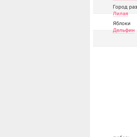
Город ра
Лилая
Яблоки
Дельфин