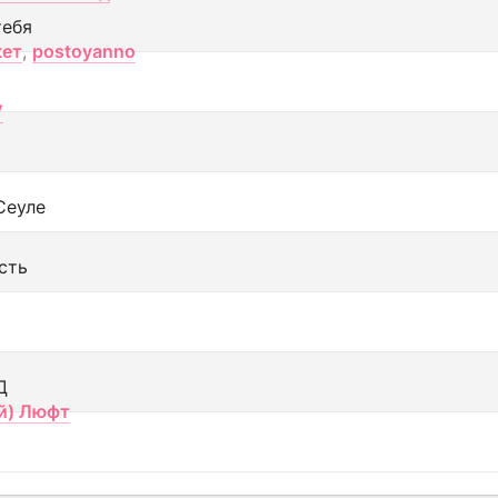
тебя
кет
,
postoyanno
V
Сеуле
сть
Д
й) Люфт