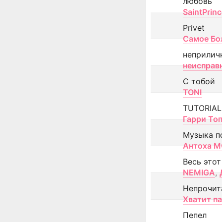
любовь
SaintPrin
Privet
Самое Бо
неприлич
неисправ
С тобой
TONI
TUTORIAL
Гарри То
Музыка п
Антоха 
Весь этот
NEMIGA
,
Непрочит
Хватит п
Пепел