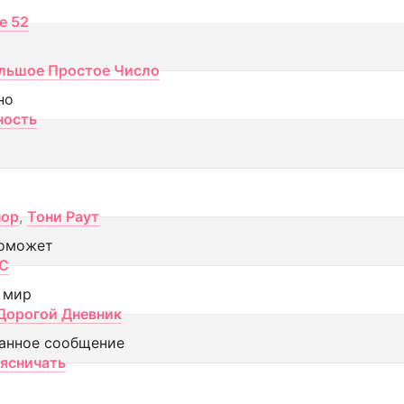
ce 52
льшое Простое Число
но
ность
пор
,
Тони Раут
оможет
МС
 мир
Дорогой Дневник
анное сообщение
аясничать