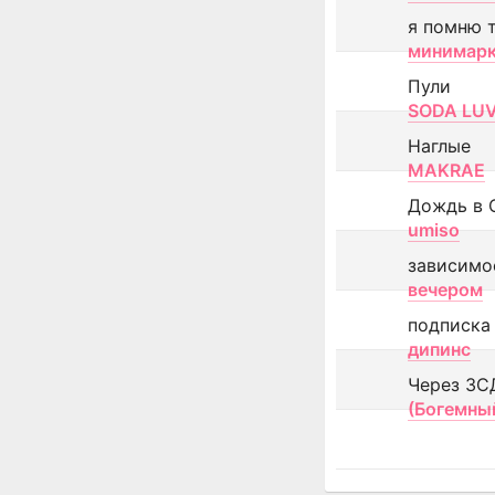
я помню 
минимар
Пули
SODA LU
Наглые
MAKRAE
Дождь в 
umiso
зависимо
вечером
подписка
дипинс
Через ЗС
(Богемны