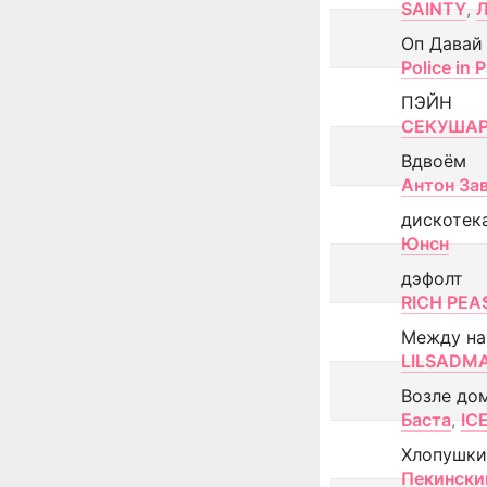
SAINTY
,
Оп Давай
Police in P
ПЭЙН
СЕКУША
Вдвоём
Антон За
дискотек
Юнсн
дэфолт
RICH PEA
Между н
LILSADM
Возле до
Баста
,
IC
Хлопушки
Пекински