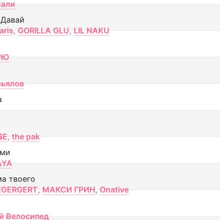
Лали
 Давай
aris
,
GORILLA GLU
,
LIL NAKU
РЮ
вьялов
а
$E
,
the pak
ами
AYA
ма твоего
EGERGERT
,
МАКСИ ГРИН
,
Onative
й Велосипед