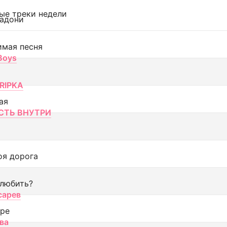
ые треки недели
адони
имая песня
 Boys
RIPKA
ая
ТЬ ВНУТРИ
оя дорога
 любить?
сарев
оре
ва