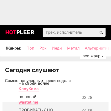
Жанры:
Поп
Рок
Инди
Метал
Альтернатив
Сегодня слушают
Самые популярные треки недели
На своей волне
КлоуКома
по новой
02:28
wastetime
ПРОБИВАТЬ ДНО
01:55