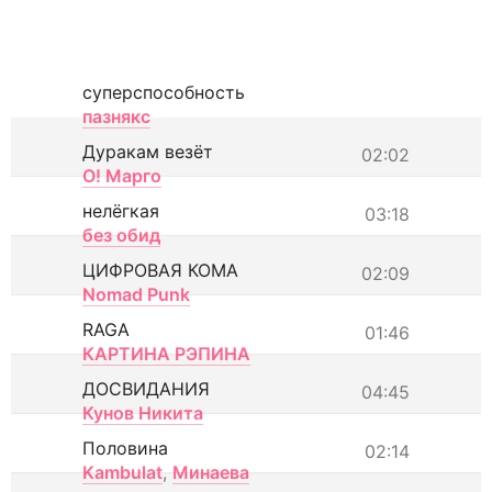
суперспособность
пазнякс
Дуракам везёт
02:02
О! Марго
нелёгкая
03:18
без обид
ЦИФРОВАЯ КОМА
02:09
Nomad Punk
RAGA
01:46
КАРТИНА РЭПИНА
ДОСВИДАНИЯ
04:45
Кунов Никита
Половина
02:14
Kambulat
,
Минаева