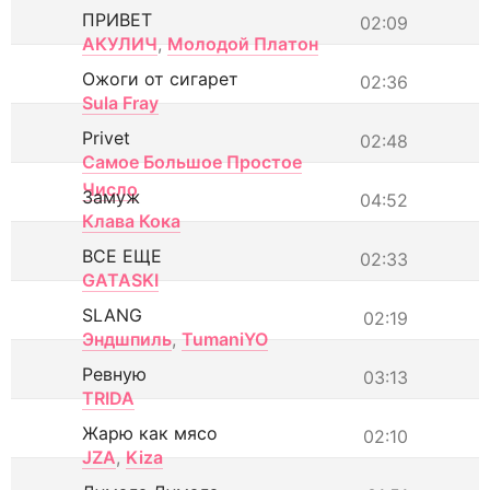
ПРИВЕТ
02:09
АКУЛИЧ
,
Молодой Платон
Ожоги от сигарет
02:36
Sula Fray
Privet
02:48
Самое Большое Простое
Число
Замуж
04:52
Клава Кока
ВСЕ ЕЩЕ
02:33
GATASKI
SLANG
02:19
Эндшпиль
,
TumaniYO
Ревную
03:13
TRIDA
Жарю как мясо
02:10
JZA
,
Kiza