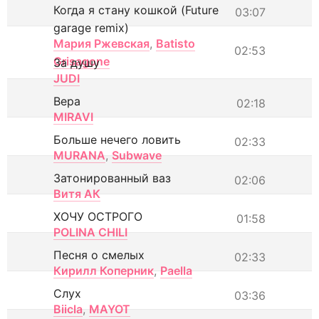
Когда я стану кошкой (Future
03:07
garage remix)
Мария Ржевская
,
Batisto
02:53
Grisagone
За душу
JUDI
Вера
02:18
MIRAVI
Больше нечего ловить
02:33
MURANA
,
Subwave
Затонированный ваз
02:06
Витя АК
ХОЧУ ОСТРОГО
01:58
POLINA CHILI
Песня о смелых
02:33
Кирилл Коперник
,
Paella
Слух
03:36
Biicla
,
MAYOT