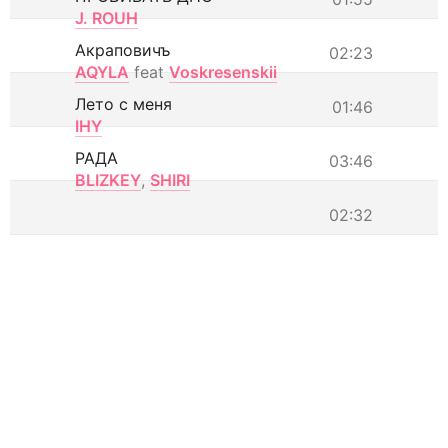
J. ROUH
Акраповичъ
02:23
AQYLA
feat
Voskresenskii
Лето с меня
01:46
IHY
РАДА
03:46
BLIZKEY
,
SHIRI
02:32