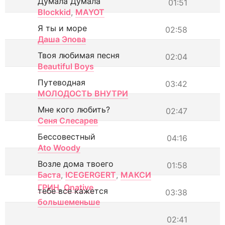
Думала Думала
01:51
Blockkid
,
MAYOT
Я ты и море
02:58
Даша Эпова
Твоя любимая песня
02:04
Beautiful Boys
Путеводная
03:42
МОЛОДОСТЬ ВНУТРИ
Мне кого любить?
02:47
Сеня Слесарев
Бессовестный
04:16
Ato Woody
Возле дома твоего
01:58
Баста
,
ICEGERGERT
,
МАКСИ
ГРИН
,
Onative
тебе все кажется
03:38
большеменьше
02:41