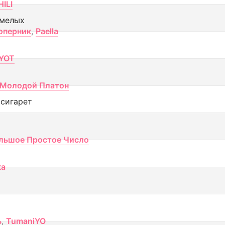
ILI
смелых
оперник
,
Paella
YOT
Молодой Платон
 сигарет
льшое Простое Число
ка
ь
,
TumaniYO