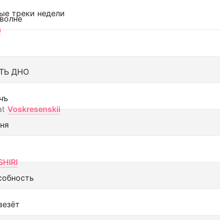
ые треки недели
 волне
а
ТЬ ДНО
чъ
at
Voskresenskii
еня
SHIRI
собность
везёт