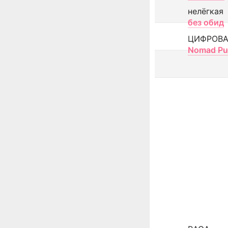
нелёгкая
без обид
ЦИФРОВА
Nomad Pu