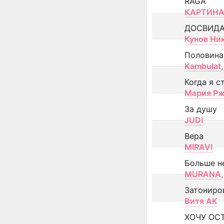
RAGA
КАРТИНА
ДОСВИД
Кунов Ни
Половина
Kambulat
,
Когда я с
Мария Рж
За душу
JUDI
Вера
MIRAVI
Больше н
MURANA
,
Затониро
Витя АК
ХОЧУ ОС