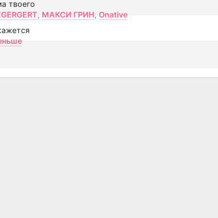
ма твоего
EGERGERT
,
МАКСИ ГРИН
,
Onative
кажется
еньше