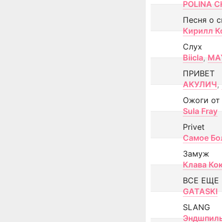
POLINA CH
Песня о 
Кирилл К
Слух
Biicla
,
MA
ПРИВЕТ
АКУЛИЧ
,
Ожоги от
Sula Fray
Privet
Самое Бо
Замуж
Клава Ко
ВСЕ ЕЩЕ
GATASKI
SLANG
Эндшпил