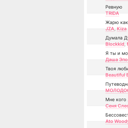
Ревную
TRIDA
Жарю как
JZA
,
Kiza
Думала Д
Blockkid
,
Я ты и м
Даша Эпо
Твоя люб
Beautiful
Путеводн
МОЛОДОС
Мне кого
Сеня Сле
Бессовес
Ato Wood