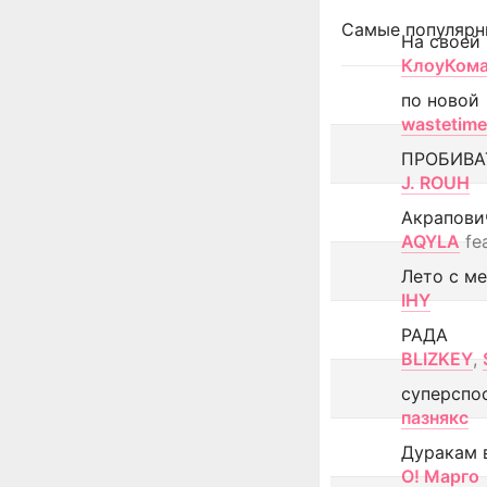
Самые популярн
На своей
КлоуКом
по новой
wastetime
ПРОБИВА
J. ROUH
Акрапови
AQYLA
fe
Лето с м
IHY
РАДА
BLIZKEY
,
суперспо
пазнякс
Дуракам 
О! Марго