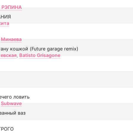
 РЭПИНА
АНИЯ
кита
Минаева
тану кошкой (Future garage remix)
евская
,
Batisto Grisagone
ечего ловить
Subwave
ванный ваз
ТРОГО