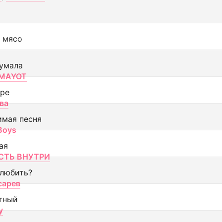
 мясо
умала
MAYOT
оре
ва
имая песня
 Boys
ая
ТЬ ВНУТРИ
 любить?
сарев
тный
y