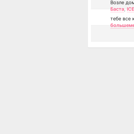
Возле до
Баста
,
IC
тебе все 
большем