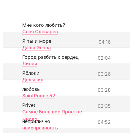
Мне кого любить?
Сеня Слесарев
Я ты и море
04:16
Даша Эпова
Город разбитых сердец
02:04
Лилая
Яблоки
03:26
Дельфин
любовь
03:28
SaintPrince 52
Privet
02:35
Самое Большое Простое
Число
неприлично
04:52
неисправность