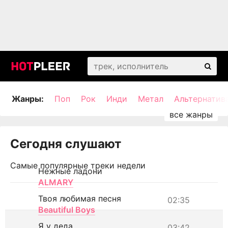
Жанры:
Поп
Рок
Инди
Метал
Альтернатив
Сегодня слушают
Самые популярные треки недели
Нежные ладони
ALMARY
Твоя любимая песня
02:35
Beautiful Boys
Я у деда
03:42