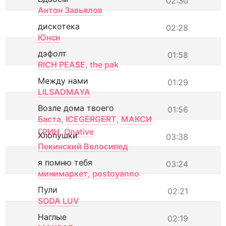
02:30
Антон Завьялов
дискотека
02:28
Юнсн
дэфолт
01:58
RICH PEA$E
,
the pak
Между нами
01:29
LILSADMAYA
Возле дома твоего
01:56
Баста
,
ICEGERGERT
,
МАКСИ
ГРИН
,
Onative
Хлопушки
03:38
Пекинский Велосипед
я помню тебя
03:24
минимаркет
,
postoyanno
Пули
02:21
SODA LUV
Наглые
02:19