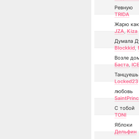
Ревную
TRIDA
Жарю как
JZA
,
Kiza
Думала Д
Blockkid
,
Возле до
Баста
,
IC
Танцуешь
Locked23
любовь
SaintPrin
С тобой
TONI
Яблоки
Дельфин