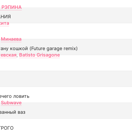
 РЭПИНА
АНИЯ
кита
Минаева
тану кошкой (Future garage remix)
евская
,
Batisto Grisagone
ечего ловить
Subwave
ванный ваз
ТРОГО