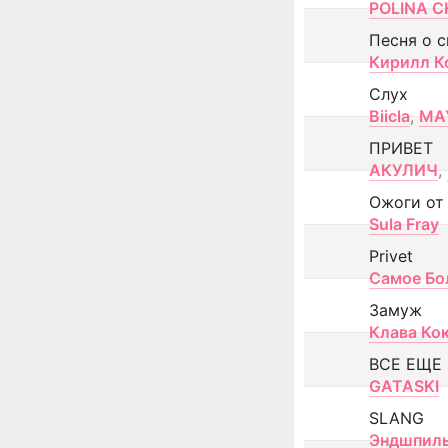
POLINA CH
Песня о 
Кирилл К
Слух
Biicla
,
MA
ПРИВЕТ
АКУЛИЧ
,
Ожоги от
Sula Fray
Privet
Самое Бо
Замуж
Клава Ко
ВСЕ ЕЩЕ
GATASKI
SLANG
Эндшпил