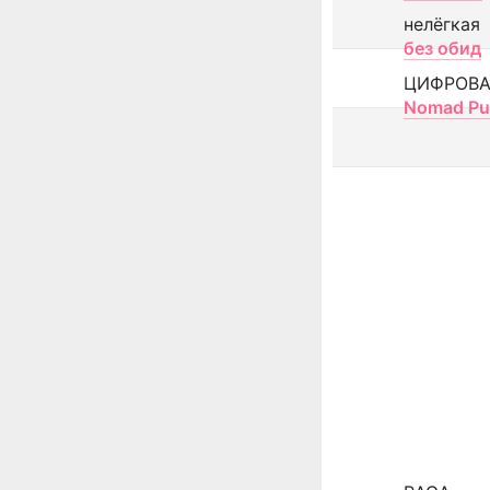
нелёгкая
без обид
ЦИФРОВА
Nomad Pu