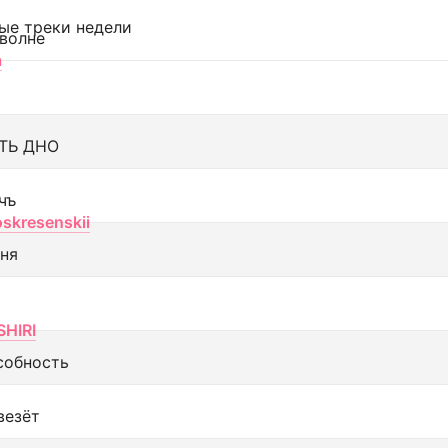
ые треки недели
 волне
а
ТЬ ДНО
чъ
oskresenskii
еня
SHIRI
собность
везёт