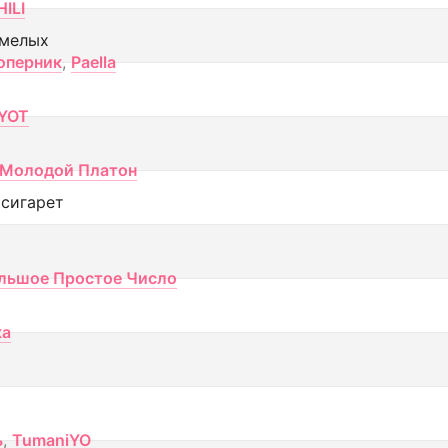
ILI
смелых
оперник
,
Paella
YOT
Молодой Платон
 сигарет
льшое Простое Число
ка
ь
,
TumaniYO