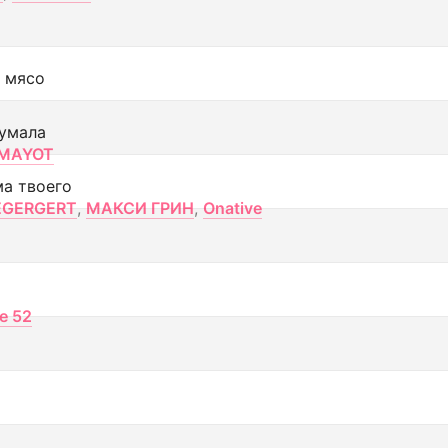
 мясо
умала
MAYOT
ма твоего
EGERGERT
,
МАКСИ ГРИН
,
Onative
ce 52