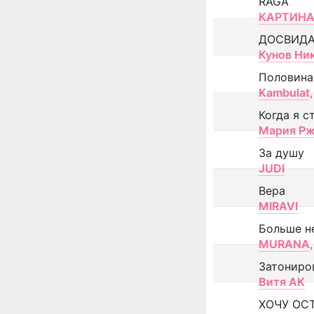
RAGA
КАРТИНА
ДОСВИД
Кунов Ни
Половина
Kambulat
,
Когда я с
Мария Рж
За душу
JUDI
Вера
MIRAVI
Больше н
MURANA
,
Затониро
Витя АК
ХОЧУ ОС