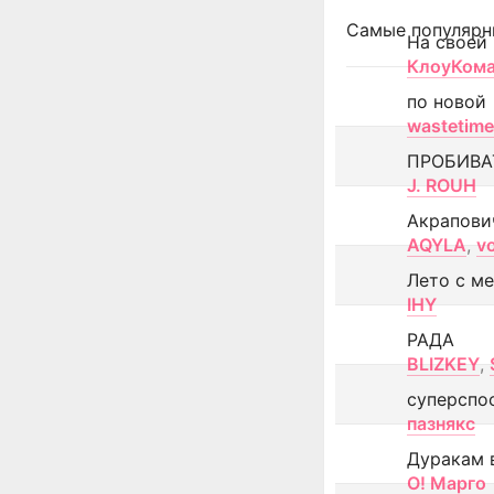
Самые популярн
На своей
КлоуКом
по новой
wastetime
ПРОБИВА
J. ROUH
Акрапови
AQYLA
,
v
Лето с м
IHY
РАДА
BLIZKEY
,
суперспо
пазнякс
Дуракам 
О! Марго