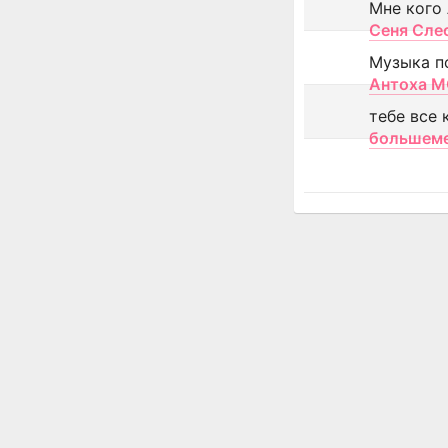
Мне кого
Сеня Сле
Музыка п
Антоха 
тебе все 
большем