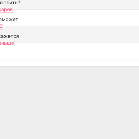
 любить?
сарев
оможет
МС
кажется
еньше