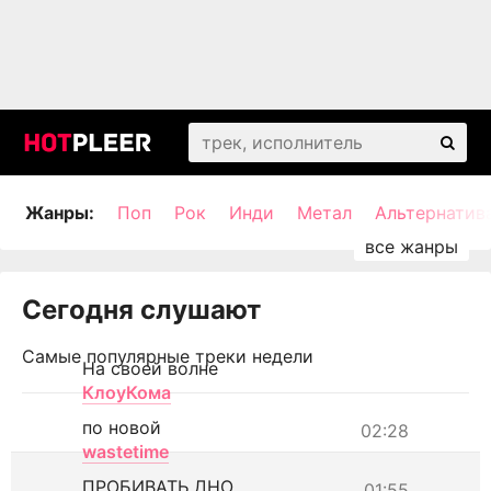
Жанры:
Поп
Рок
Инди
Метал
Альтернатив
Сегодня слушают
Самые популярные треки недели
На своей волне
КлоуКома
по новой
02:28
wastetime
ПРОБИВАТЬ ДНО
01:55