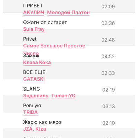
ПРИВЕТ
02:09
АКУЛИЧ
,
Молодой Платон
Ожоги от сигарет
02:36
Sula Fray
Privet
02:48
Самое Большое Простое
Число
Замуж
04:52
Клава Кока
ВСЕ ЕЩЕ
02:33
GATASKI
SLANG
02:19
Эндшпиль
,
TumaniYO
Ревную
03:13
TRIDA
Жарю как мясо
02:10
JZA
,
Kiza