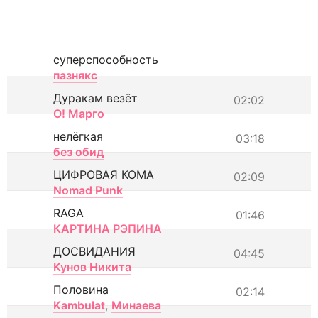
суперспособность
пазнякс
Дуракам везёт
02:02
О! Марго
нелёгкая
03:18
без обид
ЦИФРОВАЯ КОМА
02:09
Nomad Punk
RAGA
01:46
КАРТИНА РЭПИНА
ДОСВИДАНИЯ
04:45
Кунов Никита
Половина
02:14
Kambulat
,
Минаева