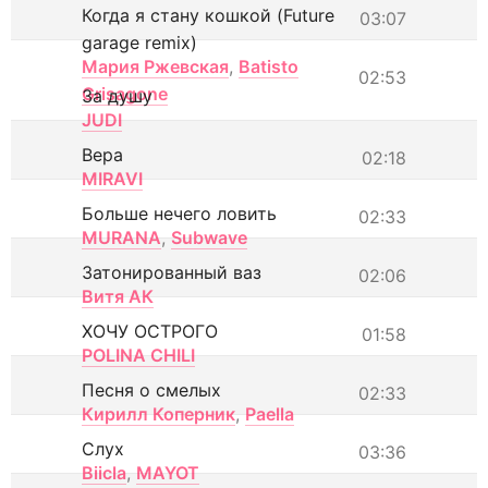
Когда я стану кошкой (Future
03:07
garage remix)
Мария Ржевская
,
Batisto
02:53
Grisagone
За душу
JUDI
Вера
02:18
MIRAVI
Больше нечего ловить
02:33
MURANA
,
Subwave
Затонированный ваз
02:06
Витя АК
ХОЧУ ОСТРОГО
01:58
POLINA CHILI
Песня о смелых
02:33
Кирилл Коперник
,
Paella
Слух
03:36
Biicla
,
MAYOT