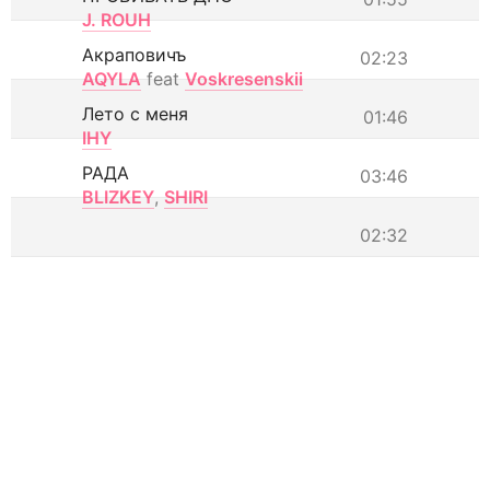
J. ROUH
Акраповичъ
02:23
AQYLA
feat
Voskresenskii
Лето с меня
01:46
IHY
РАДА
03:46
BLIZKEY
,
SHIRI
02:32