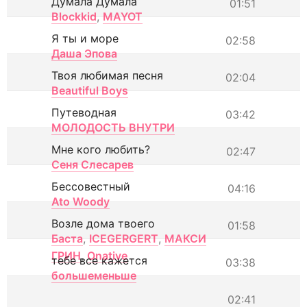
Думала Думала
01:51
Blockkid
,
MAYOT
Я ты и море
02:58
Даша Эпова
Твоя любимая песня
02:04
Beautiful Boys
Путеводная
03:42
МОЛОДОСТЬ ВНУТРИ
Мне кого любить?
02:47
Сеня Слесарев
Бессовестный
04:16
Ato Woody
Возле дома твоего
01:58
Баста
,
ICEGERGERT
,
МАКСИ
ГРИН
,
Onative
тебе все кажется
03:38
большеменьше
02:41