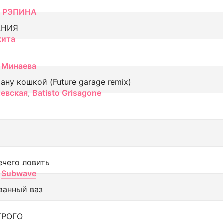
 РЭПИНА
АНИЯ
кита
Минаева
тану кошкой (Future garage remix)
евская
,
Batisto Grisagone
ечего ловить
Subwave
ванный ваз
ТРОГО