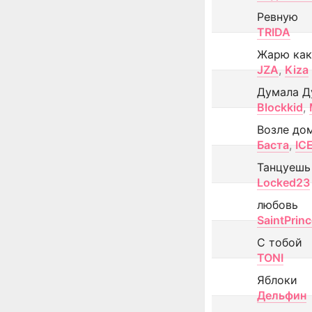
Ревную
TRIDA
Жарю как
JZA
,
Kiza
Думала Д
Blockkid
,
Возле до
Баста
,
IC
Танцуешь
Locked23
любовь
SaintPrin
С тобой
TONI
Яблоки
Дельфин