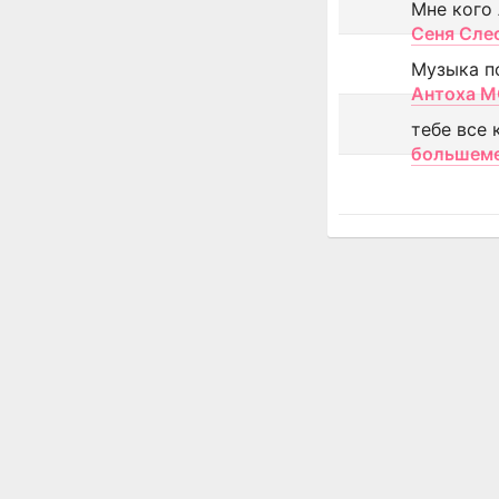
Мне кого
Сеня Сле
Музыка п
Антоха 
тебе все 
большем