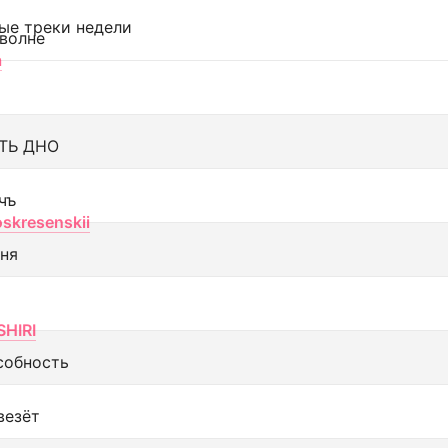
ые треки недели
 волне
а
ТЬ ДНО
чъ
oskresenskii
еня
SHIRI
собность
везёт