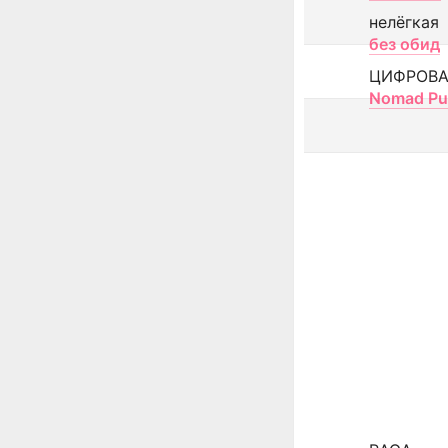
нелёгкая
без обид
ЦИФРОВА
Nomad Pu