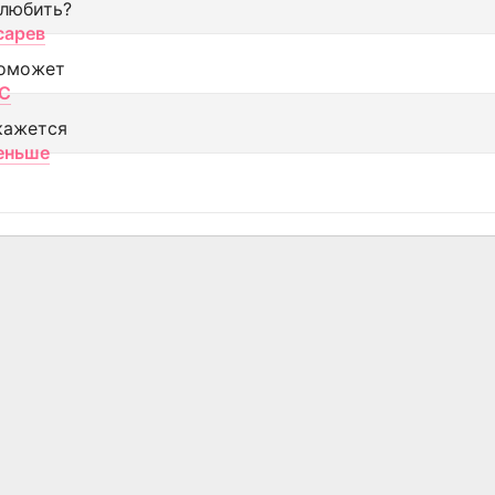
 любить?
сарев
оможет
МС
кажется
еньше