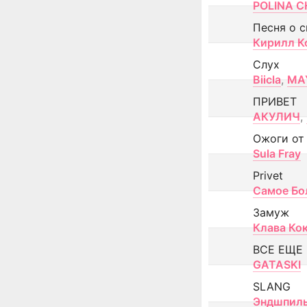
POLINA CH
Песня о 
Кирилл К
Слух
Biicla
,
MA
ПРИВЕТ
АКУЛИЧ
,
Ожоги от
Sula Fray
Privet
Самое Бо
Замуж
Клава Ко
ВСЕ ЕЩЕ
GATASKI
SLANG
Эндшпил