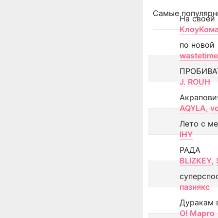
Самые популярн
На своей
КлоуКом
по новой
wastetime
ПРОБИВА
J. ROUH
Акрапови
AQYLA
,
v
Лето с м
IHY
РАДА
BLIZKEY
,
суперспо
пазнякс
Дуракам 
О! Марго