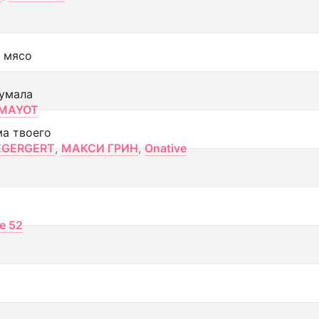
 мясо
умала
MAYOT
ма твоего
EGERGERT
,
МАКСИ ГРИН
,
Onative
ce 52