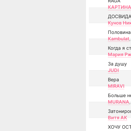
RAGA
КАРТИНА
ДОСВИД
Кунов Ни
Половина
Kambulat
,
Когда я с
Мария Рж
За душу
JUDI
Вера
MIRAVI
Больше н
MURANA
,
Затониро
Витя АК
ХОЧУ ОС