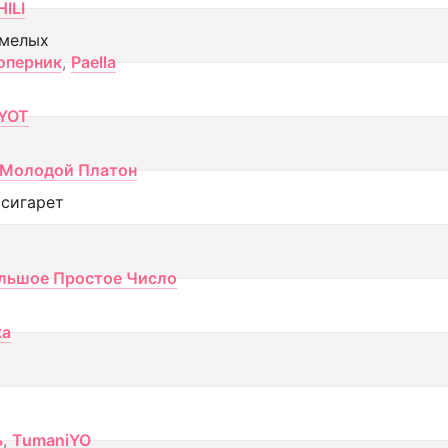
ILI
смелых
оперник
,
Paella
YOT
Молодой Платон
 сигарет
льшое Простое Число
ка
ь
,
TumaniYO