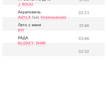
J. ROUH
Акраповичъ
02:23
AQYLA
feat
Voskresenskii
Лето с меня
01:46
IHY
РАДА
03:46
BLIZKEY
,
SHIRI
02:32