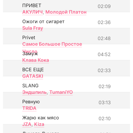
ПРИВЕТ
02:09
АКУЛИЧ
,
Молодой Платон
Ожоги от сигарет
02:36
Sula Fray
Privet
02:48
Самое Большое Простое
Число
Замуж
04:52
Клава Кока
ВСЕ ЕЩЕ
02:33
GATASKI
SLANG
02:19
Эндшпиль
,
TumaniYO
Ревную
03:13
TRIDA
Жарю как мясо
02:10
JZA
,
Kiza