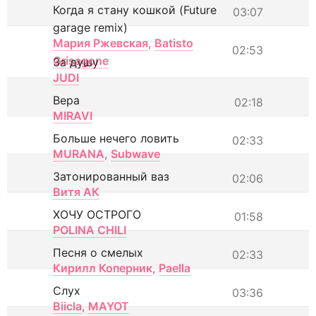
Когда я стану кошкой (Future
03:07
garage remix)
Мария Ржевская
,
Batisto
02:53
Grisagone
За душу
JUDI
Вера
02:18
MIRAVI
Больше нечего ловить
02:33
MURANA
,
Subwave
Затонированный ваз
02:06
Витя АК
ХОЧУ ОСТРОГО
01:58
POLINA CHILI
Песня о смелых
02:33
Кирилл Коперник
,
Paella
Слух
03:36
Biicla
,
MAYOT