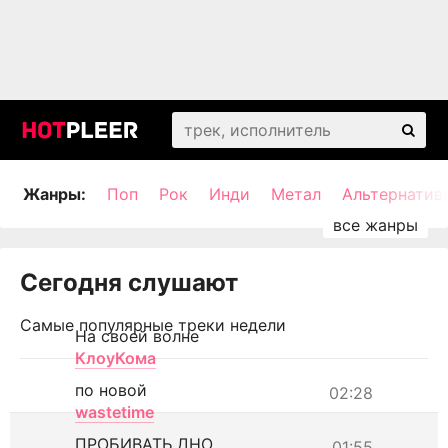
Жанры:
Поп
Рок
Инди
Метал
Альтернатив
Сегодня слушают
Самые популярные треки недели
На своей волне
КлоуКома
по новой
02:28
wastetime
ПРОБИВАТЬ ДНО
01:55