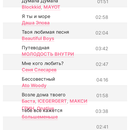
Думала Думала
01:51
Blockkid
,
MAYOT
Я ты и море
02:58
Даша Эпова
Твоя любимая песня
02:04
Beautiful Boys
Путеводная
03:42
МОЛОДОСТЬ ВНУТРИ
Мне кого любить?
02:47
Сеня Слесарев
Бессовестный
04:16
Ato Woody
Возле дома твоего
01:58
Баста
,
ICEGERGERT
,
МАКСИ
ГРИН
,
Onative
тебе все кажется
03:38
большеменьше
02:41