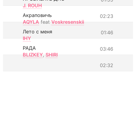
J. ROUH
Акраповичъ
02:23
AQYLA
feat
Voskresenskii
Лето с меня
01:46
IHY
РАДА
03:46
BLIZKEY
,
SHIRI
02:32