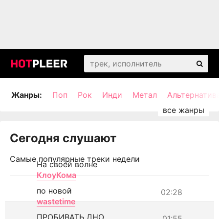
Жанры:
Поп
Рок
Инди
Метал
Альтернатив
Сегодня слушают
Самые популярные треки недели
На своей волне
КлоуКома
по новой
02:28
wastetime
ПРОБИВАТЬ ДНО
01:55