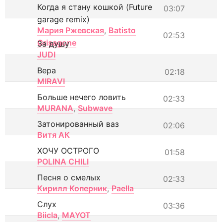
Когда я стану кошкой (Future
03:07
garage remix)
Мария Ржевская
,
Batisto
02:53
Grisagone
За душу
JUDI
Вера
02:18
MIRAVI
Больше нечего ловить
02:33
MURANA
,
Subwave
Затонированный ваз
02:06
Витя АК
ХОЧУ ОСТРОГО
01:58
POLINA CHILI
Песня о смелых
02:33
Кирилл Коперник
,
Paella
Слух
03:36
Biicla
,
MAYOT