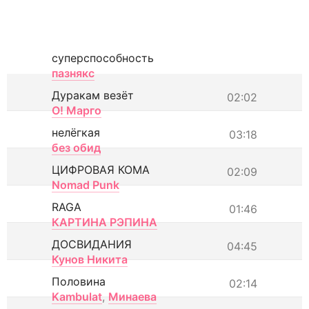
суперспособность
пазнякс
Дуракам везёт
02:02
О! Марго
нелёгкая
03:18
без обид
ЦИФРОВАЯ КОМА
02:09
Nomad Punk
RAGA
01:46
КАРТИНА РЭПИНА
ДОСВИДАНИЯ
04:45
Кунов Никита
Половина
02:14
Kambulat
,
Минаева