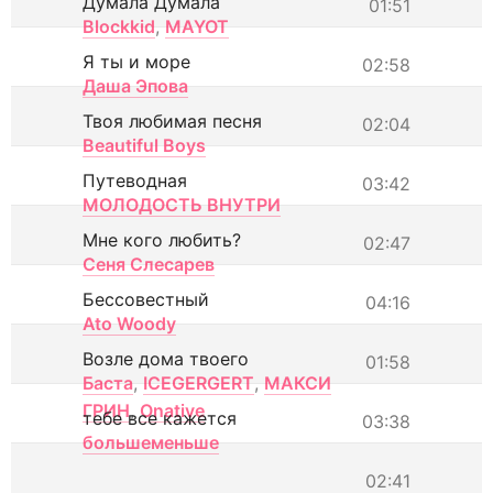
Думала Думала
01:51
Blockkid
,
MAYOT
Я ты и море
02:58
Даша Эпова
Твоя любимая песня
02:04
Beautiful Boys
Путеводная
03:42
МОЛОДОСТЬ ВНУТРИ
Мне кого любить?
02:47
Сеня Слесарев
Бессовестный
04:16
Ato Woody
Возле дома твоего
01:58
Баста
,
ICEGERGERT
,
МАКСИ
ГРИН
,
Onative
тебе все кажется
03:38
большеменьше
02:41