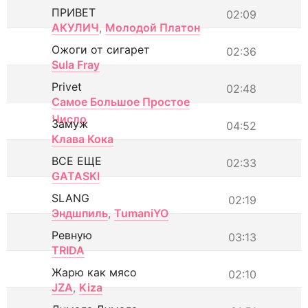
ПРИВЕТ
02:09
АКУЛИЧ
,
Молодой Платон
Ожоги от сигарет
02:36
Sula Fray
Privet
02:48
Самое Большое Простое
Число
Замуж
04:52
Клава Кока
ВСЕ ЕЩЕ
02:33
GATASKI
SLANG
02:19
Эндшпиль
,
TumaniYO
Ревную
03:13
TRIDA
Жарю как мясо
02:10
JZA
,
Kiza