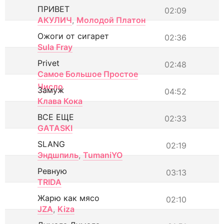
ПРИВЕТ
02:09
АКУЛИЧ
,
Молодой Платон
Ожоги от сигарет
02:36
Sula Fray
Privet
02:48
Самое Большое Простое
Число
Замуж
04:52
Клава Кока
ВСЕ ЕЩЕ
02:33
GATASKI
SLANG
02:19
Эндшпиль
,
TumaniYO
Ревную
03:13
TRIDA
Жарю как мясо
02:10
JZA
,
Kiza