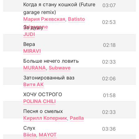
Когда я стану кошкой (Future
03:07
garage remix)
Мария Ржевская
,
Batisto
02:53
Grisagone
За душу
JUDI
Вера
02:18
MIRAVI
Больше нечего ловить
02:33
MURANA
,
Subwave
Затонированный ваз
02:06
Витя АК
ХОЧУ ОСТРОГО
01:58
POLINA CHILI
Песня о смелых
02:33
Кирилл Коперник
,
Paella
Слух
03:36
Biicla
,
MAYOT