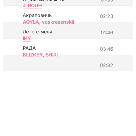
J. ROUH
Акраповичъ
02:23
AQYLA
,
voskresenskii
Лето с меня
01:46
IHY
РАДА
03:46
BLIZKEY
,
SHIRI
02:32