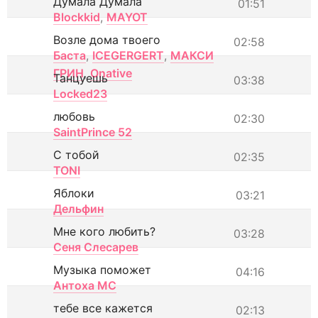
Думала Думала
01:51
Blockkid
,
MAYOT
Возле дома твоего
02:58
Баста
,
ICEGERGERT
,
МАКСИ
ГРИН
,
Onative
Танцуешь
03:38
Locked23
любовь
02:30
SaintPrince 52
С тобой
02:35
TONI
Яблоки
03:21
Дельфин
Мне кого любить?
03:28
Сеня Слесарев
Музыка поможет
04:16
Антоха МС
тебе все кажется
02:13