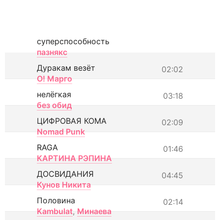
суперспособность
пазнякс
Дуракам везёт
02:02
О! Марго
нелёгкая
03:18
без обид
ЦИФРОВАЯ КОМА
02:09
Nomad Punk
RAGA
01:46
КАРТИНА РЭПИНА
ДОСВИДАНИЯ
04:45
Кунов Никита
Половина
02:14
Kambulat
,
Минаева