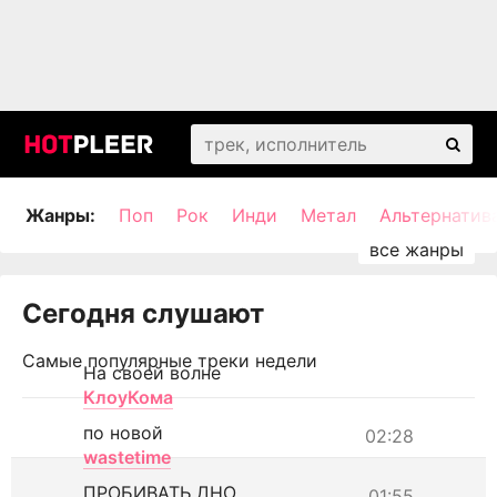
Жанры:
Поп
Рок
Инди
Метал
Альтернатив
Сегодня слушают
Самые популярные треки недели
На своей волне
КлоуКома
по новой
02:28
wastetime
ПРОБИВАТЬ ДНО
01:55