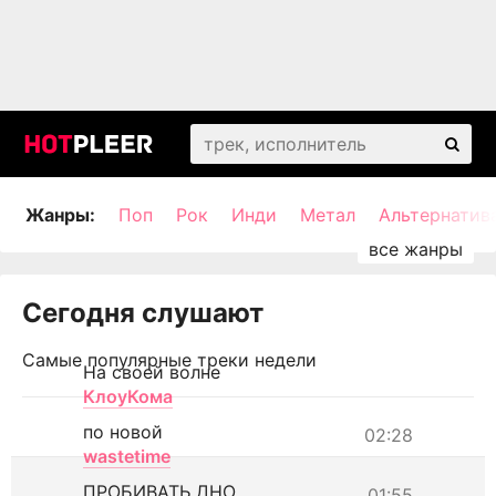
Жанры:
Поп
Рок
Инди
Метал
Альтернатив
Сегодня слушают
Самые популярные треки недели
На своей волне
КлоуКома
по новой
02:28
wastetime
ПРОБИВАТЬ ДНО
01:55