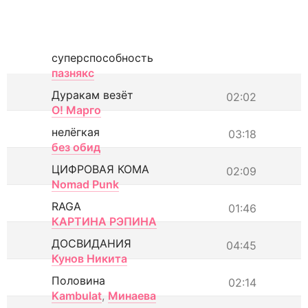
суперспособность
пазнякс
Дуракам везёт
02:02
О! Марго
нелёгкая
03:18
без обид
ЦИФРОВАЯ КОМА
02:09
Nomad Punk
RAGA
01:46
КАРТИНА РЭПИНА
ДОСВИДАНИЯ
04:45
Кунов Никита
Половина
02:14
Kambulat
,
Минаева