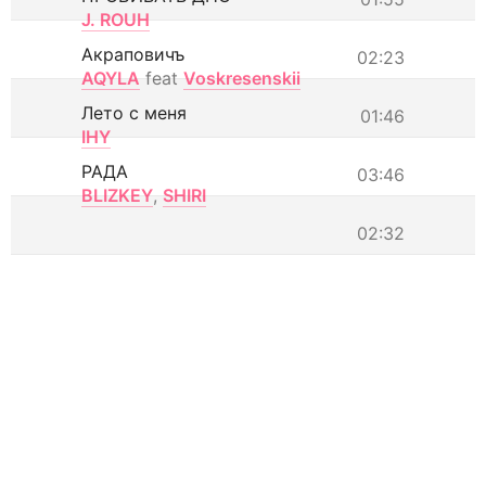
J. ROUH
Акраповичъ
02:23
AQYLA
feat
Voskresenskii
Лето с меня
01:46
IHY
РАДА
03:46
BLIZKEY
,
SHIRI
02:32