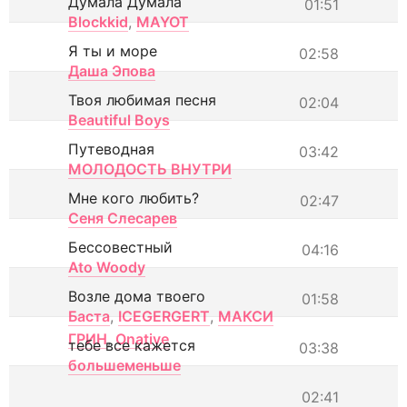
Думала Думала
01:51
Blockkid
,
MAYOT
Я ты и море
02:58
Даша Эпова
Твоя любимая песня
02:04
Beautiful Boys
Путеводная
03:42
МОЛОДОСТЬ ВНУТРИ
Мне кого любить?
02:47
Сеня Слесарев
Бессовестный
04:16
Ato Woody
Возле дома твоего
01:58
Баста
,
ICEGERGERT
,
МАКСИ
ГРИН
,
Onative
тебе все кажется
03:38
большеменьше
02:41