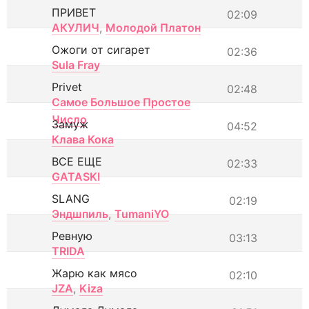
ПРИВЕТ
02:09
АКУЛИЧ
,
Молодой Платон
Ожоги от сигарет
02:36
Sula Fray
Privet
02:48
Самое Большое Простое
Число
Замуж
04:52
Клава Кока
ВСЕ ЕЩЕ
02:33
GATASKI
SLANG
02:19
Эндшпиль
,
TumaniYO
Ревную
03:13
TRIDA
Жарю как мясо
02:10
JZA
,
Kiza