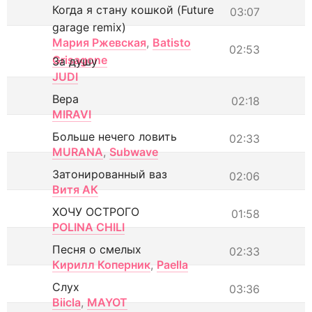
Когда я стану кошкой (Future
03:07
garage remix)
Мария Ржевская
,
Batisto
02:53
Grisagone
За душу
JUDI
Вера
02:18
MIRAVI
Больше нечего ловить
02:33
MURANA
,
Subwave
Затонированный ваз
02:06
Витя АК
ХОЧУ ОСТРОГО
01:58
POLINA CHILI
Песня о смелых
02:33
Кирилл Коперник
,
Paella
Слух
03:36
Biicla
,
MAYOT