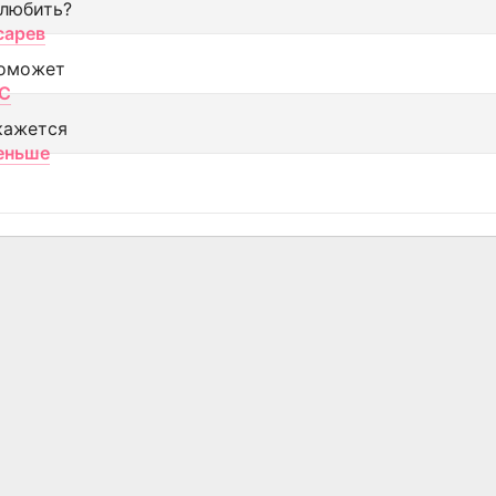
 любить?
сарев
оможет
МС
кажется
еньше