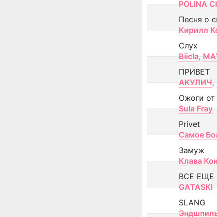
POLINA CH
Песня о 
Кирилл К
Слух
Biicla
,
MA
ПРИВЕТ
АКУЛИЧ
,
Ожоги от
Sula Fray
Privet
Самое Бо
Замуж
Клава Ко
ВСЕ ЕЩЕ
GATASKI
SLANG
Эндшпил