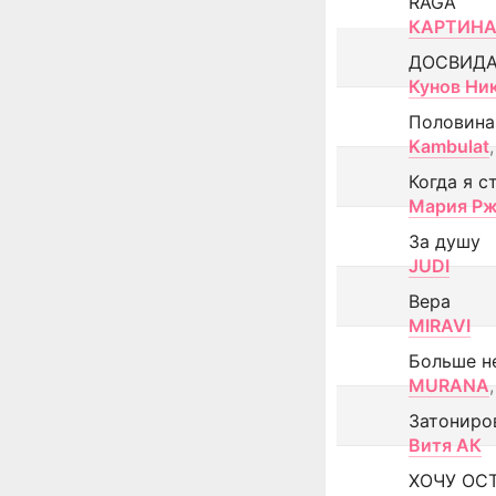
RAGA
КАРТИНА
ДОСВИД
Кунов Ни
Половина
Kambulat
,
Когда я с
Мария Рж
За душу
JUDI
Вера
MIRAVI
Больше н
MURANA
,
Затониро
Витя АК
ХОЧУ ОС