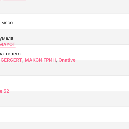
 мясо
умала
MAYOT
ма твоего
EGERGERT
,
МАКСИ ГРИН
,
Onative
ce 52