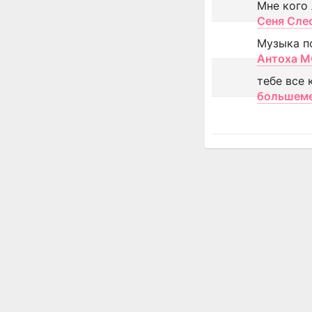
Мне кого
Сеня Сле
Музыка п
Антоха 
тебе все 
большем