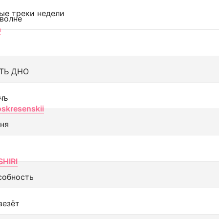
ые треки недели
 волне
а
ТЬ ДНО
чъ
oskresenskii
еня
SHIRI
собность
везёт