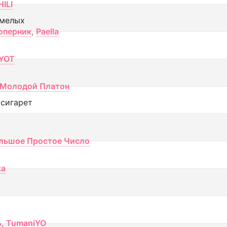
ILI
смелых
оперник
,
Paella
YOT
Молодой Платон
 сигарет
льшое Простое Число
ка
ь
,
TumaniYO