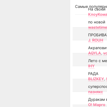
Самые популярн
На своей
КлоуКом
по новой
wastetime
ПРОБИВА
J. ROUH
Акрапови
AQYLA
,
v
Лето с м
IHY
РАДА
BLIZKEY
,
суперспо
пазнякс
Дуракам 
О! Марго