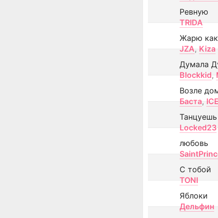
Ревную
TRIDA
Жарю как
JZA
,
Kiza
Думала Д
Blockkid
,
Возле до
Баста
,
IC
Танцуешь
Locked23
любовь
SaintPrin
С тобой
TONI
Яблоки
Дельфин