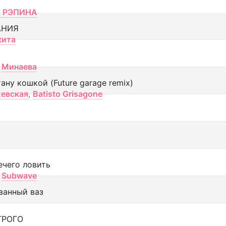
 РЭПИНА
АНИЯ
кита
Минаева
тану кошкой (Future garage remix)
евская
,
Batisto Grisagone
ечего ловить
Subwave
ванный ваз
ТРОГО