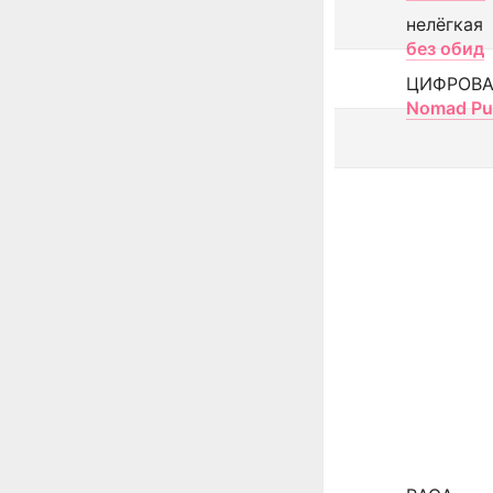
нелёгкая
без обид
ЦИФРОВА
Nomad Pu