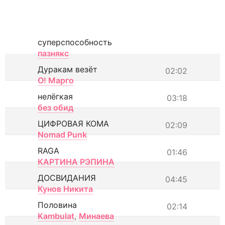
суперспособность
пазнякс
Дуракам везёт
02:02
О! Марго
нелёгкая
03:18
без обид
ЦИФРОВАЯ КОМА
02:09
Nomad Punk
RAGA
01:46
КАРТИНА РЭПИНА
ДОСВИДАНИЯ
04:45
Кунов Никита
Половина
02:14
Kambulat
,
Минаева