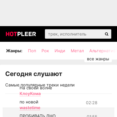
Жанры:
Поп
Рок
Инди
Метал
Альтернатив
Сегодня слушают
Самые популярные треки недели
На своей волне
КлоуКома
по новой
02:28
wastetime
ПРОБИВАТЬ ДНО
01:55