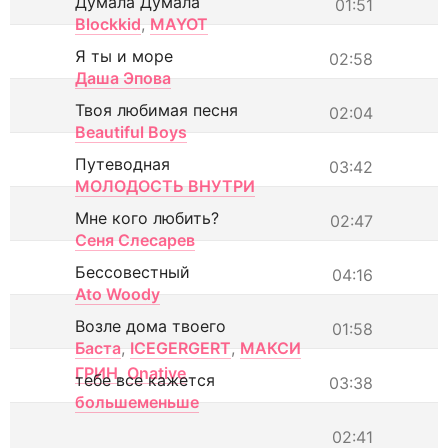
Думала Думала
01:51
Blockkid
,
MAYOT
Я ты и море
02:58
Даша Эпова
Твоя любимая песня
02:04
Beautiful Boys
Путеводная
03:42
МОЛОДОСТЬ ВНУТРИ
Мне кого любить?
02:47
Сеня Слесарев
Бессовестный
04:16
Ato Woody
Возле дома твоего
01:58
Баста
,
ICEGERGERT
,
МАКСИ
ГРИН
,
Onative
тебе все кажется
03:38
большеменьше
02:41