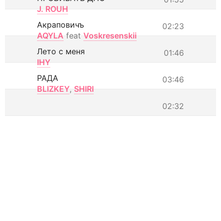
J. ROUH
Акраповичъ
02:23
AQYLA
feat
Voskresenskii
Лето с меня
01:46
IHY
РАДА
03:46
BLIZKEY
,
SHIRI
02:32