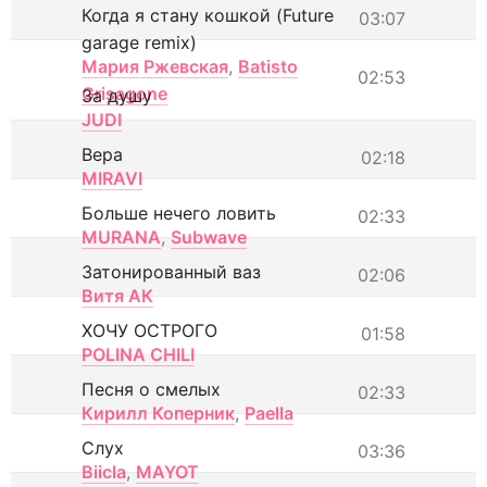
Когда я стану кошкой (Future
03:07
garage remix)
Мария Ржевская
,
Batisto
02:53
Grisagone
За душу
JUDI
Вера
02:18
MIRAVI
Больше нечего ловить
02:33
MURANA
,
Subwave
Затонированный ваз
02:06
Витя АК
ХОЧУ ОСТРОГО
01:58
POLINA CHILI
Песня о смелых
02:33
Кирилл Коперник
,
Paella
Слух
03:36
Biicla
,
MAYOT