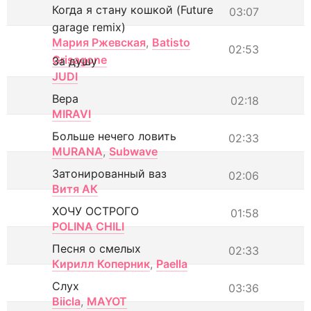
Когда я стану кошкой (Future
03:07
garage remix)
Мария Ржевская
,
Batisto
02:53
Grisagone
За душу
JUDI
Вера
02:18
MIRAVI
Больше нечего ловить
02:33
MURANA
,
Subwave
Затонированный ваз
02:06
Витя АК
ХОЧУ ОСТРОГО
01:58
POLINA CHILI
Песня о смелых
02:33
Кирилл Коперник
,
Paella
Слух
03:36
Biicla
,
MAYOT