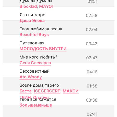
Думала Думала
01:51
Blockkid
,
MAYOT
Я ты и море
02:58
Даша Эпова
Твоя любимая песня
02:04
Beautiful Boys
Путеводная
03:42
МОЛОДОСТЬ ВНУТРИ
Мне кого любить?
02:47
Сеня Слесарев
Бессовестный
04:16
Ato Woody
Возле дома твоего
01:58
Баста
,
ICEGERGERT
,
МАКСИ
ГРИН
,
Onative
тебе все кажется
03:38
большеменьше
02:41