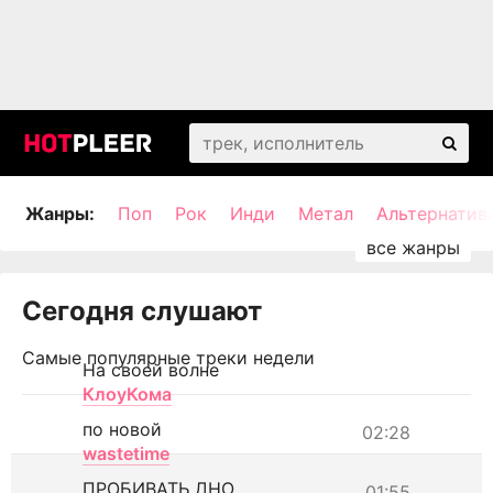
Жанры:
Поп
Рок
Инди
Метал
Альтернатив
Сегодня слушают
Самые популярные треки недели
На своей волне
КлоуКома
по новой
02:28
wastetime
ПРОБИВАТЬ ДНО
01:55