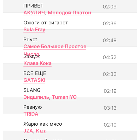
ПРИВЕТ
02:09
АКУЛИЧ
,
Молодой Платон
Ожоги от сигарет
02:36
Sula Fray
Privet
02:48
Самое Большое Простое
Число
Замуж
04:52
Клава Кока
ВСЕ ЕЩЕ
02:33
GATASKI
SLANG
02:19
Эндшпиль
,
TumaniYO
Ревную
03:13
TRIDA
Жарю как мясо
02:10
JZA
,
Kiza