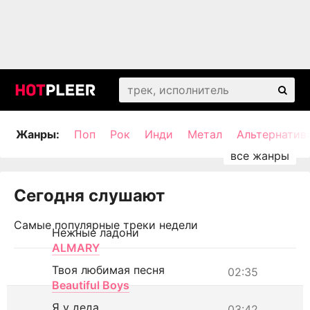
Жанры:
Поп
Рок
Инди
Метал
Альтернатив
Сегодня слушают
Самые популярные треки недели
Нежные ладони
ALMARY
Твоя любимая песня
02:35
Beautiful Boys
Я у деда
03:42