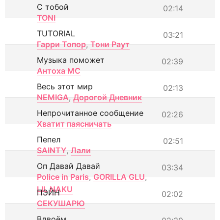
С тобой
02:14
TONI
TUTORIAL
03:21
Гарри Топор
,
Тони Раут
Музыка поможет
02:39
Антоха МС
Весь этот мир
02:13
NEMIGA
,
Дорогой Дневник
Непрочитанное сообщение
02:26
Хватит паясничать
Пепел
02:51
SAINTY
,
Лали
Оп Давай Давай
03:34
Police in Paris
,
GORILLA GLU
,
LIL NAKU
ПЭЙН
02:02
СЕКУШАРЮ
Вдвоём