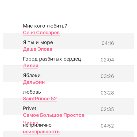
Мне кого любить?
Сеня Слесарев
Я ты и море
04:16
Даша Эпова
Город разбитых сердец
02:04
Лилая
Яблоки
03:26
Дельфин
любовь
03:28
SaintPrince 52
Privet
02:35
Самое Большое Простое
Число
неприлично
04:52
неисправность