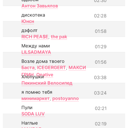
02:30
Антон Завьялов
дискотека
02:28
Юнсн
дэфолт
01:58
RICH PEA$E
,
the pak
Между нами
01:29
LILSADMAYA
Возле дома твоего
01:56
Баста
,
ICEGERGERT
,
МАКСИ
ГРИН
,
Onative
Хлопушки
03:38
Пекинский Велосипед
я помню тебя
03:24
минимаркет
,
postoyanno
Пули
02:21
SODA LUV
Наглые
02:19