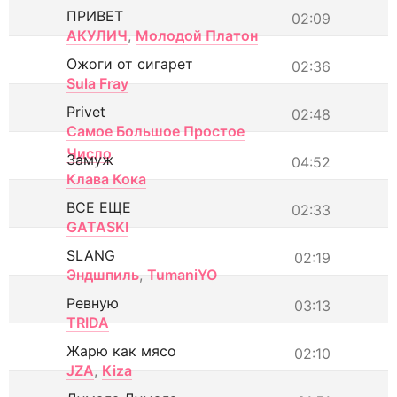
ПРИВЕТ
02:09
АКУЛИЧ
,
Молодой Платон
Ожоги от сигарет
02:36
Sula Fray
Privet
02:48
Самое Большое Простое
Число
Замуж
04:52
Клава Кока
ВСЕ ЕЩЕ
02:33
GATASKI
SLANG
02:19
Эндшпиль
,
TumaniYO
Ревную
03:13
TRIDA
Жарю как мясо
02:10
JZA
,
Kiza