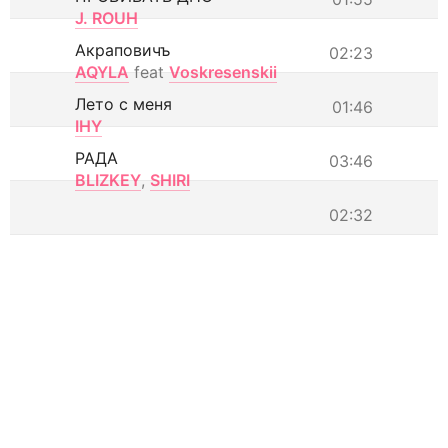
J. ROUH
Акраповичъ
02:23
AQYLA
feat
Voskresenskii
Лето с меня
01:46
IHY
РАДА
03:46
BLIZKEY
,
SHIRI
02:32