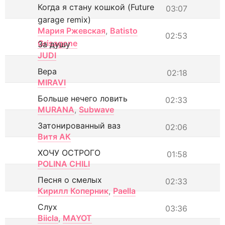
Когда я стану кошкой (Future
03:07
garage remix)
Мария Ржевская
,
Batisto
02:53
Grisagone
За душу
JUDI
Вера
02:18
MIRAVI
Больше нечего ловить
02:33
MURANA
,
Subwave
Затонированный ваз
02:06
Витя АК
ХОЧУ ОСТРОГО
01:58
POLINA CHILI
Песня о смелых
02:33
Кирилл Коперник
,
Paella
Слух
03:36
Biicla
,
MAYOT