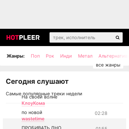
Жанры:
Поп
Рок
Инди
Метал
Альтернатив
Сегодня слушают
Самые популярные треки недели
На своей волне
КлоуКома
по новой
02:28
wastetime
ПРОБИВАТЬ ДНО
01:55