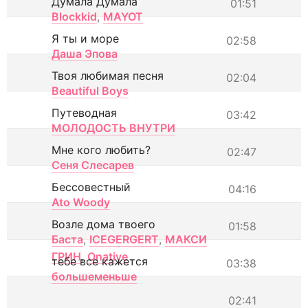
Думала Думала
01:51
Blockkid
,
MAYOT
Я ты и море
02:58
Даша Эпова
Твоя любимая песня
02:04
Beautiful Boys
Путеводная
03:42
МОЛОДОСТЬ ВНУТРИ
Мне кого любить?
02:47
Сеня Слесарев
Бессовестный
04:16
Ato Woody
Возле дома твоего
01:58
Баста
,
ICEGERGERT
,
МАКСИ
ГРИН
,
Onative
тебе все кажется
03:38
большеменьше
02:41