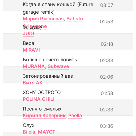
Когда я стану кошкой (Future
03:07
garage remix)
Мария Ржевская
,
Batisto
02:53
Grisagone
За душу
JUDI
Вера
02:18
MIRAVI
Больше нечего ловить
02:33
MURANA
,
Subwave
Затонированный ваз
02:06
Витя АК
ХОЧУ ОСТРОГО
01:58
POLINA CHILI
Песня о смелых
02:33
Кирилл Коперник
,
Paella
Слух
03:36
Biicla
,
MAYOT