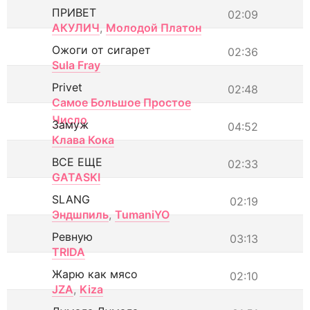
ПРИВЕТ
02:09
АКУЛИЧ
,
Молодой Платон
Ожоги от сигарет
02:36
Sula Fray
Privet
02:48
Самое Большое Простое
Число
Замуж
04:52
Клава Кока
ВСЕ ЕЩЕ
02:33
GATASKI
SLANG
02:19
Эндшпиль
,
TumaniYO
Ревную
03:13
TRIDA
Жарю как мясо
02:10
JZA
,
Kiza