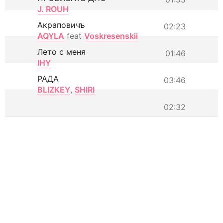
J. ROUH
Акраповичъ
02:23
AQYLA
feat
Voskresenskii
Лето с меня
01:46
IHY
РАДА
03:46
BLIZKEY
,
SHIRI
02:32