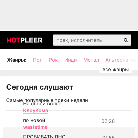
Жанры:
Поп
Рок
Инди
Метал
Альтернатив
Сегодня слушают
Самые популярные треки недели
На своей волне
КлоуКома
по новой
02:28
wastetime
ПРОБИВАТЬ ДНО
01:55