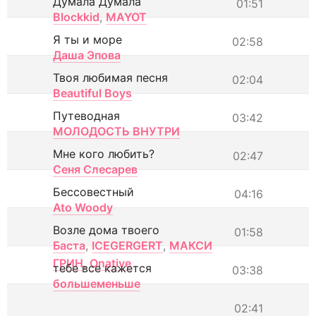
Думала Думала
01:51
Blockkid
,
MAYOT
Я ты и море
02:58
Даша Эпова
Твоя любимая песня
02:04
Beautiful Boys
Путеводная
03:42
МОЛОДОСТЬ ВНУТРИ
Мне кого любить?
02:47
Сеня Слесарев
Бессовестный
04:16
Ato Woody
Возле дома твоего
01:58
Баста
,
ICEGERGERT
,
МАКСИ
ГРИН
,
Onative
тебе все кажется
03:38
большеменьше
02:41