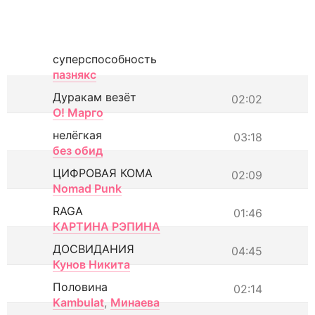
суперспособность
пазнякс
Дуракам везёт
02:02
О! Марго
нелёгкая
03:18
без обид
ЦИФРОВАЯ КОМА
02:09
Nomad Punk
RAGA
01:46
КАРТИНА РЭПИНА
ДОСВИДАНИЯ
04:45
Кунов Никита
Половина
02:14
Kambulat
,
Минаева