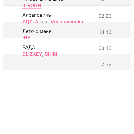
J. ROUH
Акраповичъ
02:23
AQYLA
feat
Voskresenskii
Лето с меня
01:46
IHY
РАДА
03:46
BLIZKEY
,
SHIRI
02:32