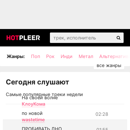
Жанры:
Поп
Рок
Инди
Метал
Альтернатив
Сегодня слушают
Самые популярные треки недели
На своей волне
КлоуКома
по новой
02:28
wastetime
ПРОБИВАТЬ ДНО
01:55