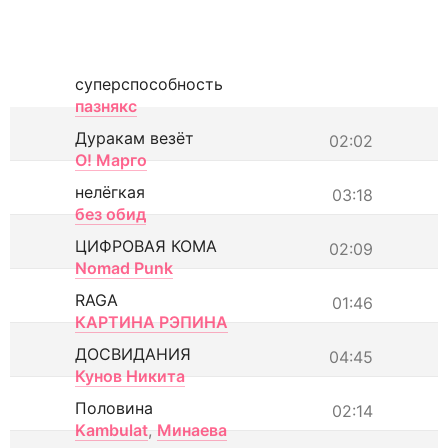
суперспособность
пазнякс
Дуракам везёт
02:02
О! Марго
нелёгкая
03:18
без обид
ЦИФРОВАЯ КОМА
02:09
Nomad Punk
RAGA
01:46
КАРТИНА РЭПИНА
ДОСВИДАНИЯ
04:45
Кунов Никита
Половина
02:14
Kambulat
,
Минаева