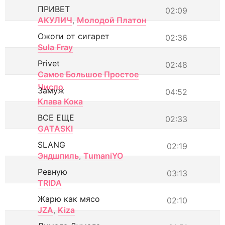
ПРИВЕТ
02:09
АКУЛИЧ
,
Молодой Платон
Ожоги от сигарет
02:36
Sula Fray
Privet
02:48
Самое Большое Простое
Число
Замуж
04:52
Клава Кока
ВСЕ ЕЩЕ
02:33
GATASKI
SLANG
02:19
Эндшпиль
,
TumaniYO
Ревную
03:13
TRIDA
Жарю как мясо
02:10
JZA
,
Kiza