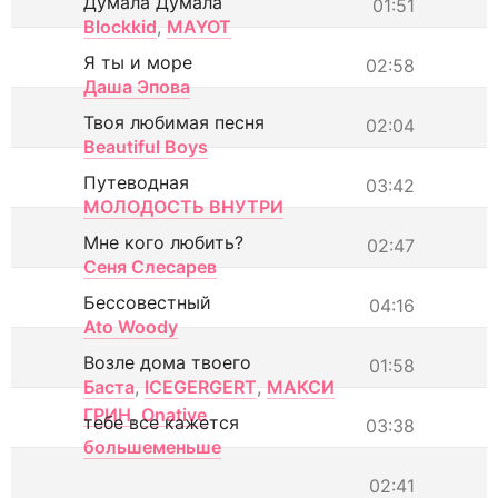
Думала Думала
01:51
Blockkid
,
MAYOT
Я ты и море
02:58
Даша Эпова
Твоя любимая песня
02:04
Beautiful Boys
Путеводная
03:42
МОЛОДОСТЬ ВНУТРИ
Мне кого любить?
02:47
Сеня Слесарев
Бессовестный
04:16
Ato Woody
Возле дома твоего
01:58
Баста
,
ICEGERGERT
,
МАКСИ
ГРИН
,
Onative
тебе все кажется
03:38
большеменьше
02:41