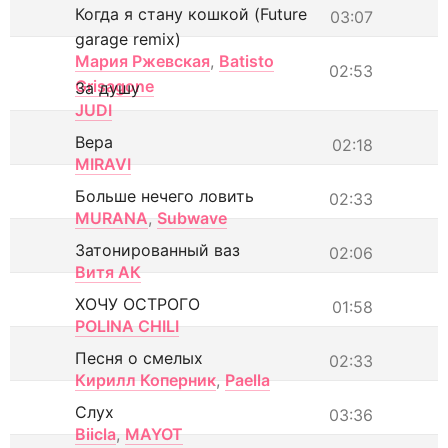
Когда я стану кошкой (Future
03:07
garage remix)
Мария Ржевская
,
Batisto
02:53
Grisagone
За душу
JUDI
Вера
02:18
MIRAVI
Больше нечего ловить
02:33
MURANA
,
Subwave
Затонированный ваз
02:06
Витя АК
ХОЧУ ОСТРОГО
01:58
POLINA CHILI
Песня о смелых
02:33
Кирилл Коперник
,
Paella
Слух
03:36
Biicla
,
MAYOT