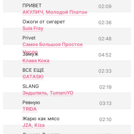
ПРИВЕТ
02:09
АКУЛИЧ
,
Молодой Платон
Ожоги от сигарет
02:36
Sula Fray
Privet
02:48
Самое Большое Простое
Число
Замуж
04:52
Клава Кока
ВСЕ ЕЩЕ
02:33
GATASKI
SLANG
02:19
Эндшпиль
,
TumaniYO
Ревную
03:13
TRIDA
Жарю как мясо
02:10
JZA
,
Kiza