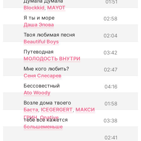
Думала Думала
01:51
Blockkid
,
MAYOT
Я ты и море
02:58
Даша Эпова
Твоя любимая песня
02:04
Beautiful Boys
Путеводная
03:42
МОЛОДОСТЬ ВНУТРИ
Мне кого любить?
02:47
Сеня Слесарев
Бессовестный
04:16
Ato Woody
Возле дома твоего
01:58
Баста
,
ICEGERGERT
,
МАКСИ
ГРИН
,
Onative
тебе все кажется
03:38
большеменьше
02:41