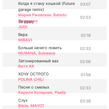
Когда я стану кошкой (Future
03:07
garage remix)
Мария Ржевская
,
Batisto
02:53
Grisagone
За душу
JUDI
Вера
02:18
MIRAVI
Больше нечего ловить
02:33
MURANA
,
Subwave
Затонированный ваз
02:06
Витя АК
ХОЧУ ОСТРОГО
01:58
POLINA CHILI
Песня о смелых
02:33
Кирилл Коперник
,
Paella
Слух
03:36
Biicla
,
MAYOT