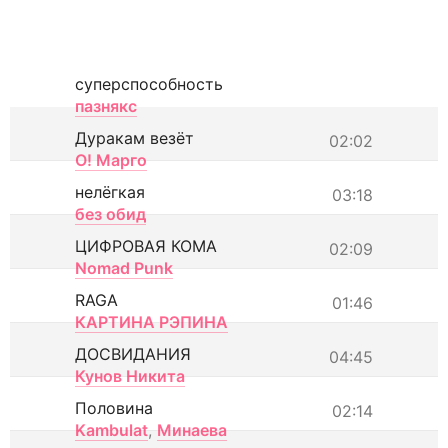
суперспособность
пазнякс
Дуракам везёт
02:02
О! Марго
нелёгкая
03:18
без обид
ЦИФРОВАЯ КОМА
02:09
Nomad Punk
RAGA
01:46
КАРТИНА РЭПИНА
ДОСВИДАНИЯ
04:45
Кунов Никита
Половина
02:14
Kambulat
,
Минаева