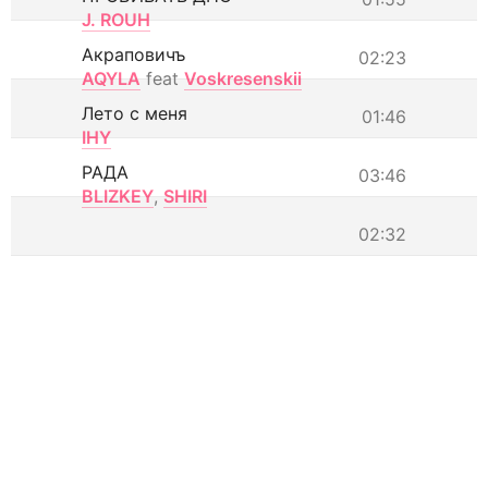
J. ROUH
Акраповичъ
02:23
AQYLA
feat
Voskresenskii
Лето с меня
01:46
IHY
РАДА
03:46
BLIZKEY
,
SHIRI
02:32