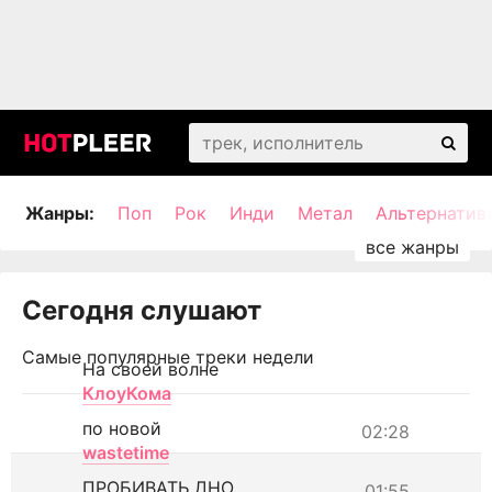
Жанры:
Поп
Рок
Инди
Метал
Альтернатив
Сегодня слушают
Самые популярные треки недели
На своей волне
КлоуКома
по новой
02:28
wastetime
ПРОБИВАТЬ ДНО
01:55