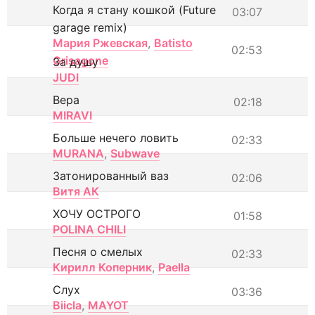
Когда я стану кошкой (Future
03:07
garage remix)
Мария Ржевская
,
Batisto
02:53
Grisagone
За душу
JUDI
Вера
02:18
MIRAVI
Больше нечего ловить
02:33
MURANA
,
Subwave
Затонированный ваз
02:06
Витя АК
ХОЧУ ОСТРОГО
01:58
POLINA CHILI
Песня о смелых
02:33
Кирилл Коперник
,
Paella
Слух
03:36
Biicla
,
MAYOT