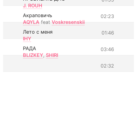
J. ROUH
Акраповичъ
02:23
AQYLA
feat
Voskresenskii
Лето с меня
01:46
IHY
РАДА
03:46
BLIZKEY
,
SHIRI
02:32