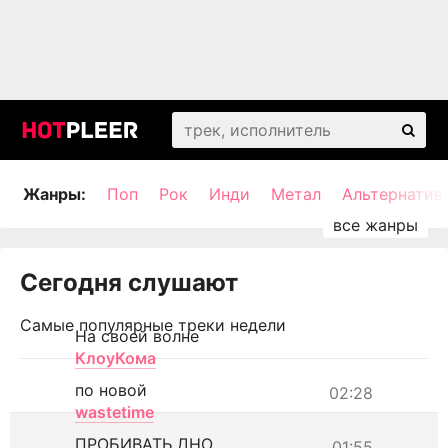
Жанры:
Поп
Рок
Инди
Метал
Альтернатив
Сегодня слушают
Самые популярные треки недели
На своей волне
КлоуКома
по новой
02:28
wastetime
ПРОБИВАТЬ ДНО
01:55