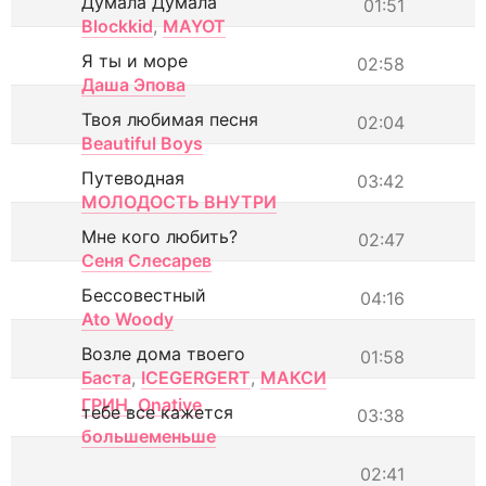
Думала Думала
01:51
Blockkid
,
MAYOT
Я ты и море
02:58
Даша Эпова
Твоя любимая песня
02:04
Beautiful Boys
Путеводная
03:42
МОЛОДОСТЬ ВНУТРИ
Мне кого любить?
02:47
Сеня Слесарев
Бессовестный
04:16
Ato Woody
Возле дома твоего
01:58
Баста
,
ICEGERGERT
,
МАКСИ
ГРИН
,
Onative
тебе все кажется
03:38
большеменьше
02:41