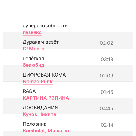
суперспособность
пазнякс
Дуракам везёт
02:02
О! Марго
нелёгкая
03:18
без обид
ЦИФРОВАЯ КОМА
02:09
Nomad Punk
RAGA
01:46
КАРТИНА РЭПИНА
ДОСВИДАНИЯ
04:45
Кунов Никита
Половина
02:14
Kambulat
,
Минаева