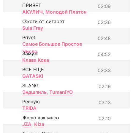
ПРИВЕТ
02:09
АКУЛИЧ
,
Молодой Платон
Ожоги от сигарет
02:36
Sula Fray
Privet
02:48
Самое Большое Простое
Число
Замуж
04:52
Клава Кока
ВСЕ ЕЩЕ
02:33
GATASKI
SLANG
02:19
Эндшпиль
,
TumaniYO
Ревную
03:13
TRIDA
Жарю как мясо
02:10
JZA
,
Kiza