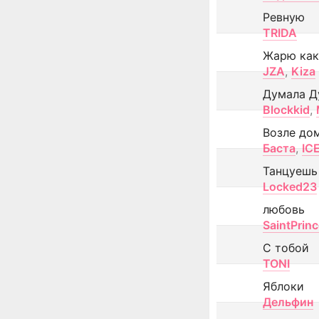
Ревную
TRIDA
Жарю как
JZA
,
Kiza
Думала Д
Blockkid
,
Возле до
Баста
,
IC
Танцуешь
Locked23
любовь
SaintPrin
С тобой
TONI
Яблоки
Дельфин