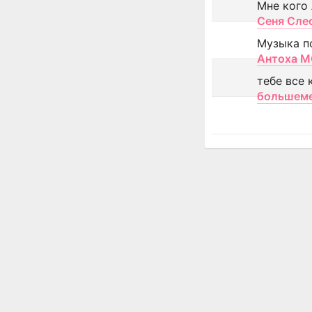
Мне кого
Сеня Сле
Музыка п
Антоха 
тебе все 
большем