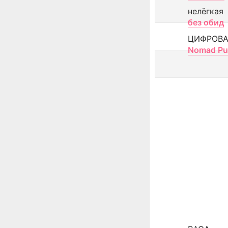
нелёгкая
без обид
ЦИФРОВА
Nomad Pu