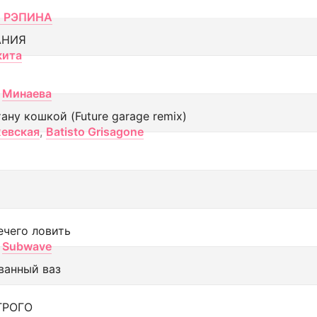
 РЭПИНА
АНИЯ
кита
Минаева
тану кошкой (Future garage remix)
евская
,
Batisto Grisagone
ечего ловить
Subwave
ванный ваз
ТРОГО