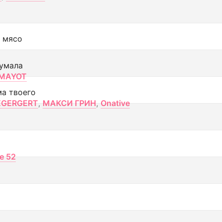
 мясо
умала
MAYOT
ма твоего
EGERGERT
,
МАКСИ ГРИН
,
Onative
ce 52