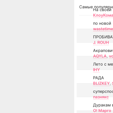
Самые популярн
На своей
КлоуКом
по новой
wastetime
ПРОБИВА
J. ROUH
Акрапови
AQYLA
,
v
Лето с м
IHY
РАДА
BLIZKEY
,
суперспо
пазнякс
Дуракам 
О! Марго