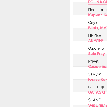
POLINA CH
Песня о 
Кирилл К
Слух
Biicla
,
MA
ПРИВЕТ
АКУЛИЧ
,
Ожоги от
Sula Fray
Privet
Самое Бо
Замуж
Клава Ко
ВСЕ ЕЩЕ
GATASKI
SLANG
Эндшпил