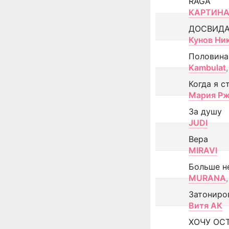
RAGA
КАРТИНА
ДОСВИД
Кунов Ни
Половина
Kambulat
,
Когда я с
Мария Рж
За душу
JUDI
Вера
MIRAVI
Больше н
MURANA
,
Затониро
Витя АК
ХОЧУ ОС