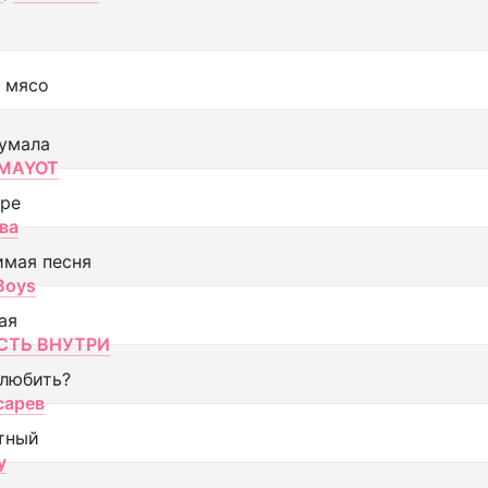
 мясо
умала
MAYOT
оре
ва
имая песня
 Boys
ая
ТЬ ВНУТРИ
 любить?
сарев
тный
y