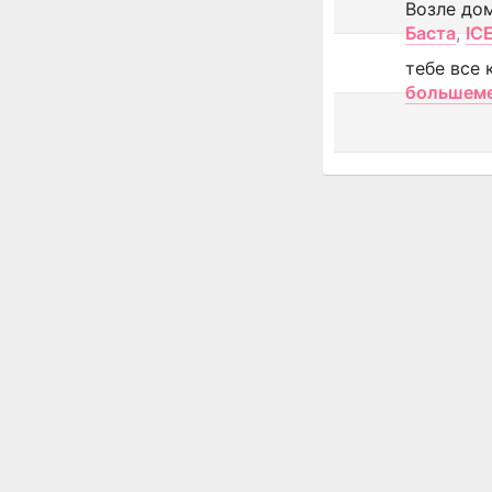
Возле до
Баста
,
IC
тебе все 
большем