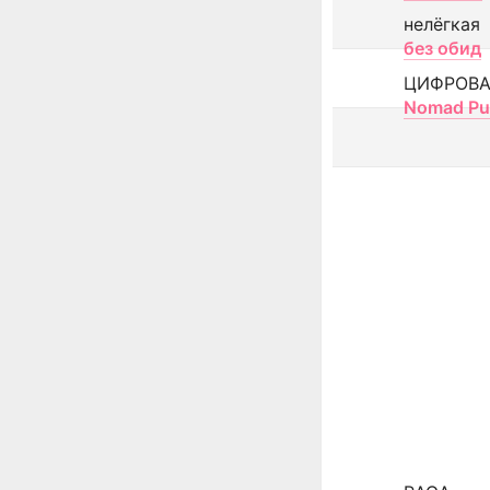
нелёгкая
без обид
ЦИФРОВА
Nomad Pu