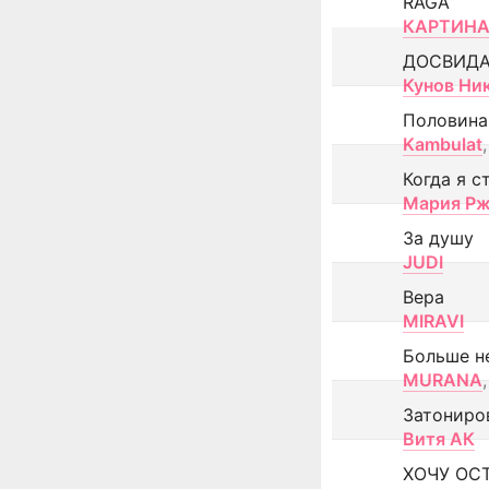
RAGA
КАРТИНА
ДОСВИД
Кунов Ни
Половина
Kambulat
,
Когда я с
Мария Рж
За душу
JUDI
Вера
MIRAVI
Больше н
MURANA
,
Затониро
Витя АК
ХОЧУ ОС