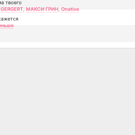
ма твоего
EGERGERT
,
МАКСИ ГРИН
,
Onative
кажется
еньше