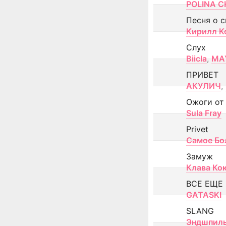
POLINA CH
Песня о 
Кирилл К
Слух
Biicla
,
MA
ПРИВЕТ
АКУЛИЧ
,
Ожоги от
Sula Fray
Privet
Самое Бо
Замуж
Клава Ко
ВСЕ ЕЩЕ
GATASKI
SLANG
Эндшпил