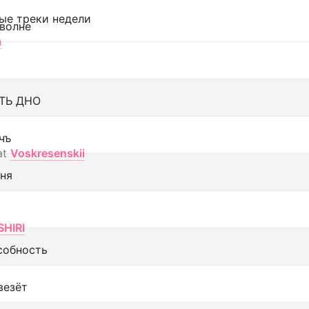
ые треки недели
 волне
а
ТЬ ДНО
чъ
at
Voskresenskii
еня
SHIRI
собность
везёт