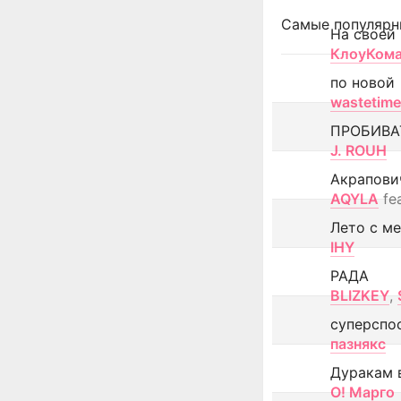
Самые популярн
На своей
КлоуКом
по новой
wastetime
ПРОБИВА
J. ROUH
Акрапови
AQYLA
fe
Лето с м
IHY
РАДА
BLIZKEY
,
суперспо
пазнякс
Дуракам 
О! Марго