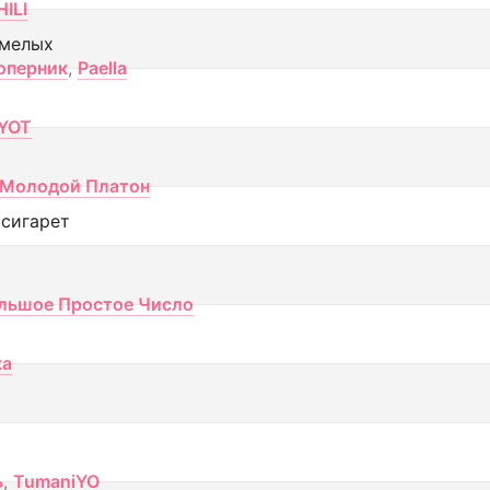
ILI
смелых
оперник
,
Paella
YOT
Молодой Платон
 сигарет
льшое Простое Число
ка
ь
,
TumaniYO