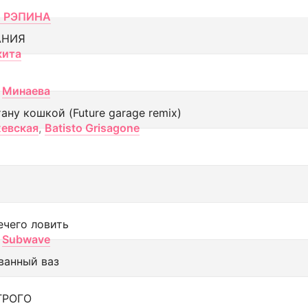
 РЭПИНА
АНИЯ
кита
Минаева
тану кошкой (Future garage remix)
евская
,
Batisto Grisagone
ечего ловить
Subwave
ванный ваз
ТРОГО