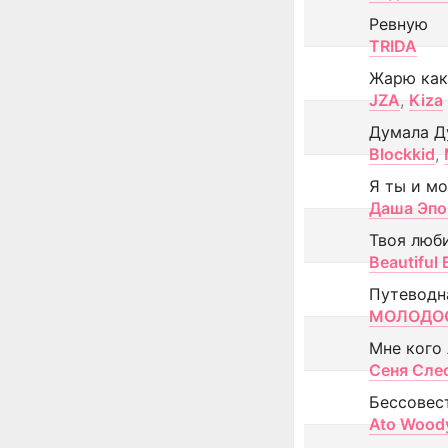
Ревную
TRIDA
Жарю как
JZA
,
Kiza
Думала Д
Blockkid
,
Я ты и м
Даша Эпо
Твоя люб
Beautiful
Путеводн
МОЛОДОС
Мне кого
Сеня Сле
Бессовес
Ato Wood