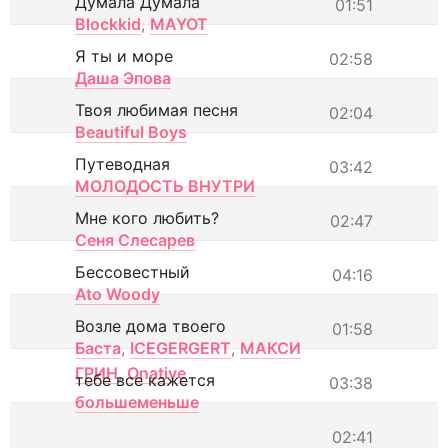
Думала Думала
01:51
Blockkid
,
MAYOT
Я ты и море
02:58
Даша Эпова
Твоя любимая песня
02:04
Beautiful Boys
Путеводная
03:42
МОЛОДОСТЬ ВНУТРИ
Мне кого любить?
02:47
Сеня Слесарев
Бессовестный
04:16
Ato Woody
Возле дома твоего
01:58
Баста
,
ICEGERGERT
,
МАКСИ
ГРИН
,
Onative
тебе все кажется
03:38
большеменьше
02:41