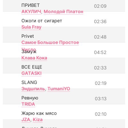
ПРИВЕТ
02:09
АКУЛИЧ
,
Молодой Платон
Ожоги от сигарет
02:36
Sula Fray
Privet
02:48
Самое Большое Простое
Число
Замуж
04:52
Клава Кока
ВСЕ ЕЩЕ
02:33
GATASKI
SLANG
02:19
Эндшпиль
,
TumaniYO
Ревную
03:13
TRIDA
Жарю как мясо
02:10
JZA
,
Kiza