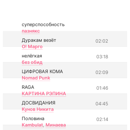
суперспособность
пазнякс
Дуракам везёт
02:02
О! Марго
нелёгкая
03:18
без обид
ЦИФРОВАЯ КОМА
02:09
Nomad Punk
RAGA
01:46
КАРТИНА РЭПИНА
ДОСВИДАНИЯ
04:45
Кунов Никита
Половина
02:14
Kambulat
,
Минаева