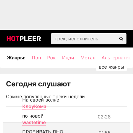
Жанры:
Поп
Рок
Инди
Метал
Альтернатив
Сегодня слушают
Самые популярные треки недели
На своей волне
КлоуКома
по новой
02:28
wastetime
ПРОБИВАТЬ ДНО
01:55