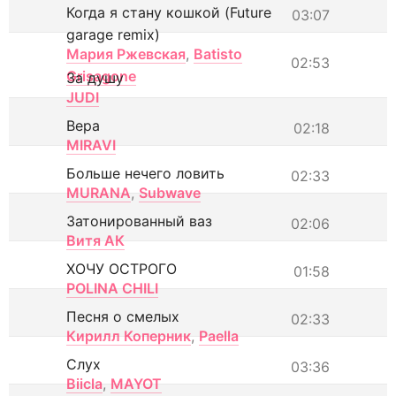
Когда я стану кошкой (Future
03:07
garage remix)
Мария Ржевская
,
Batisto
02:53
Grisagone
За душу
JUDI
Вера
02:18
MIRAVI
Больше нечего ловить
02:33
MURANA
,
Subwave
Затонированный ваз
02:06
Витя АК
ХОЧУ ОСТРОГО
01:58
POLINA CHILI
Песня о смелых
02:33
Кирилл Коперник
,
Paella
Слух
03:36
Biicla
,
MAYOT