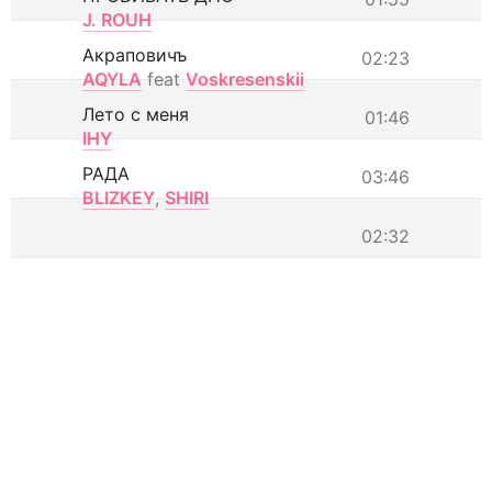
J. ROUH
Акраповичъ
02:23
AQYLA
feat
Voskresenskii
Лето с меня
01:46
IHY
РАДА
03:46
BLIZKEY
,
SHIRI
02:32