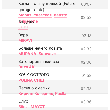
Когда я стану кошкой (Future
03:07
garage remix)
Мария Ржевская
,
Batisto
02:53
Grisagone
За душу
JUDI
Вера
02:18
MIRAVI
Больше нечего ловить
02:33
MURANA
,
Subwave
Затонированный ваз
02:06
Витя АК
ХОЧУ ОСТРОГО
01:58
POLINA CHILI
Песня о смелых
02:33
Кирилл Коперник
,
Paella
Слух
03:36
Biicla
,
MAYOT