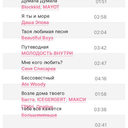
Думала Думала
01:51
Blockkid
,
MAYOT
Я ты и море
02:58
Даша Эпова
Твоя любимая песня
02:04
Beautiful Boys
Путеводная
03:42
МОЛОДОСТЬ ВНУТРИ
Мне кого любить?
02:47
Сеня Слесарев
Бессовестный
04:16
Ato Woody
Возле дома твоего
01:58
Баста
,
ICEGERGERT
,
МАКСИ
ГРИН
,
Onative
тебе все кажется
03:38
большеменьше
02:41