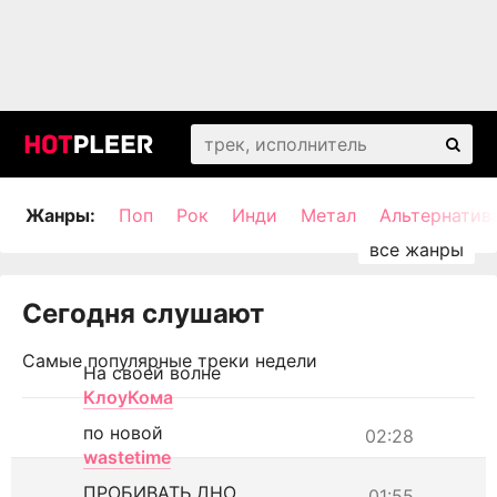
Жанры:
Поп
Рок
Инди
Метал
Альтернатив
Сегодня слушают
Самые популярные треки недели
На своей волне
КлоуКома
по новой
02:28
wastetime
ПРОБИВАТЬ ДНО
01:55