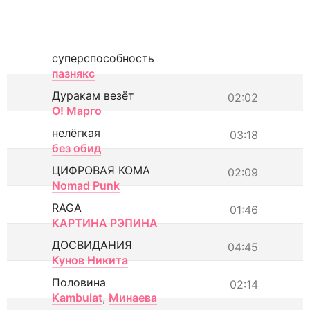
суперспособность
пазнякс
Дуракам везёт
02:02
О! Марго
нелёгкая
03:18
без обид
ЦИФРОВАЯ КОМА
02:09
Nomad Punk
RAGA
01:46
КАРТИНА РЭПИНА
ДОСВИДАНИЯ
04:45
Кунов Никита
Половина
02:14
Kambulat
,
Минаева