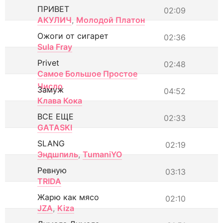
ПРИВЕТ
02:09
АКУЛИЧ
,
Молодой Платон
Ожоги от сигарет
02:36
Sula Fray
Privet
02:48
Самое Большое Простое
Число
Замуж
04:52
Клава Кока
ВСЕ ЕЩЕ
02:33
GATASKI
SLANG
02:19
Эндшпиль
,
TumaniYO
Ревную
03:13
TRIDA
Жарю как мясо
02:10
JZA
,
Kiza