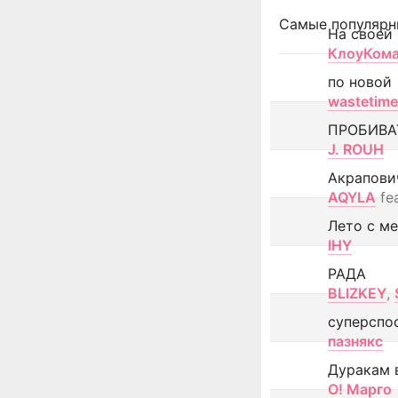
Самые популярн
На своей
КлоуКом
по новой
wastetime
ПРОБИВА
J. ROUH
Акрапови
AQYLA
fe
Лето с м
IHY
РАДА
BLIZKEY
,
суперспо
пазнякс
Дуракам 
О! Марго