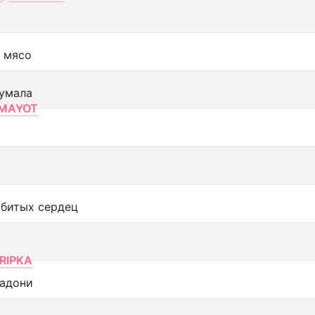
 мясо
умала
MAYOT
збитых сердец
RIPKA
адони