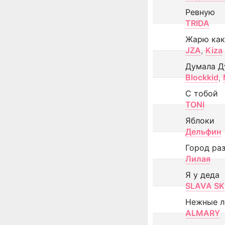
Ревную
TRIDA
Жарю как
JZA
,
Kiza
Думала Д
Blockkid
,
С тобой
TONI
Яблоки
Дельфин
Город ра
Лилая
Я у деда
SLAVA SK
Нежные л
ALMARY