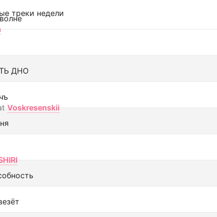
ые треки недели
 волне
а
ТЬ ДНО
чъ
at
Voskresenskii
еня
SHIRI
собность
везёт