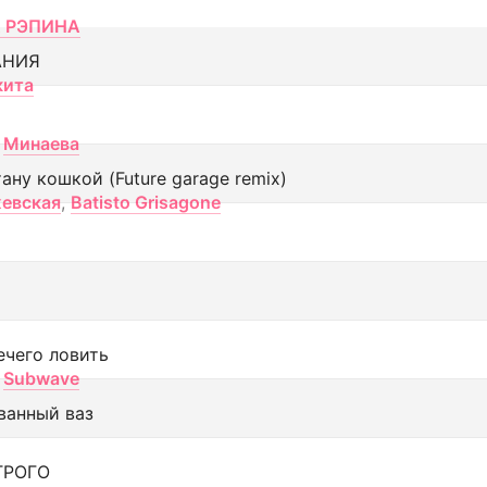
 РЭПИНА
АНИЯ
кита
Минаева
тану кошкой (Future garage remix)
евская
,
Batisto Grisagone
ечего ловить
Subwave
ванный ваз
ТРОГО