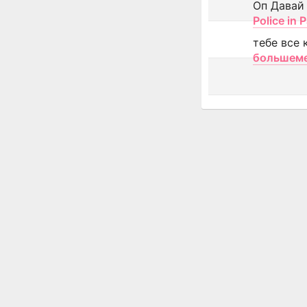
Оп Давай
Police in P
тебе все 
большем