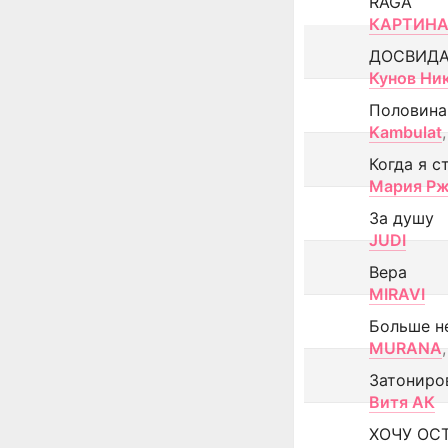
RAGA
КАРТИНА
ДОСВИД
Кунов Ни
Половина
Kambulat
,
Когда я с
Мария Рж
За душу
JUDI
Вера
MIRAVI
Больше н
MURANA
,
Затониро
Витя АК
ХОЧУ ОС