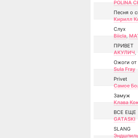
POLINA CH
Песня о 
Кирилл К
Слух
Biicla
,
MA
ПРИВЕТ
АКУЛИЧ
,
Ожоги от
Sula Fray
Privet
Самое Бо
Замуж
Клава Ко
ВСЕ ЕЩЕ
GATASKI
SLANG
Эндшпил