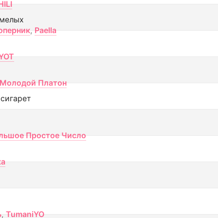
ILI
смелых
оперник
,
Paella
YOT
Молодой Платон
 сигарет
льшое Простое Число
ка
ь
,
TumaniYO