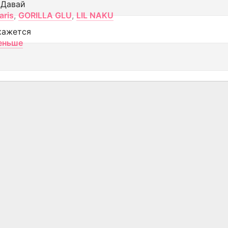
 Давай
aris
,
GORILLA GLU
,
LIL NAKU
кажется
еньше