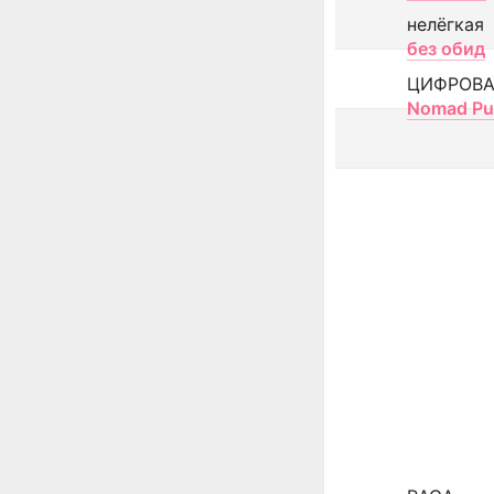
нелёгкая
без обид
ЦИФРОВА
Nomad Pu