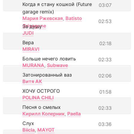
Когда я стану кошкой (Future
03:07
garage remix)
Мария Ржевская
,
Batisto
02:53
Grisagone
За душу
JUDI
Вера
02:18
MIRAVI
Больше нечего ловить
02:33
MURANA
,
Subwave
Затонированный ваз
02:06
Витя АК
ХОЧУ ОСТРОГО
01:58
POLINA CHILI
Песня о смелых
02:33
Кирилл Коперник
,
Paella
Слух
03:36
Biicla
,
MAYOT