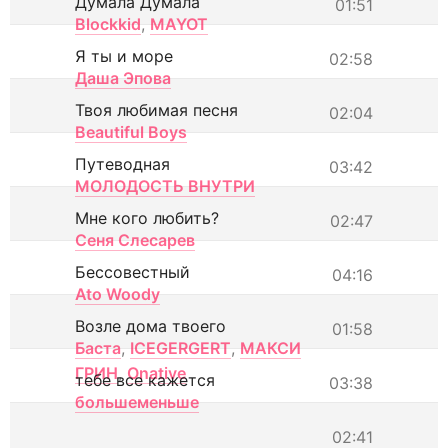
Думала Думала
01:51
Blockkid
,
MAYOT
Я ты и море
02:58
Даша Эпова
Твоя любимая песня
02:04
Beautiful Boys
Путеводная
03:42
МОЛОДОСТЬ ВНУТРИ
Мне кого любить?
02:47
Сеня Слесарев
Бессовестный
04:16
Ato Woody
Возле дома твоего
01:58
Баста
,
ICEGERGERT
,
МАКСИ
ГРИН
,
Onative
тебе все кажется
03:38
большеменьше
02:41