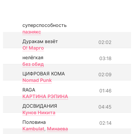
суперспособность
пазнякс
Дуракам везёт
02:02
О! Марго
нелёгкая
03:18
без обид
ЦИФРОВАЯ КОМА
02:09
Nomad Punk
RAGA
01:46
КАРТИНА РЭПИНА
ДОСВИДАНИЯ
04:45
Кунов Никита
Половина
02:14
Kambulat
,
Минаева