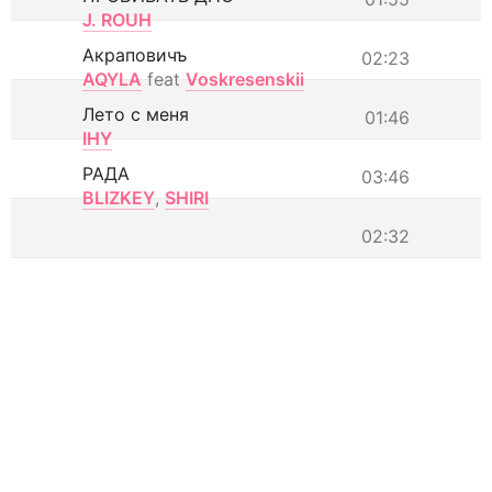
J. ROUH
Акраповичъ
02:23
AQYLA
feat
Voskresenskii
Лето с меня
01:46
IHY
РАДА
03:46
BLIZKEY
,
SHIRI
02:32