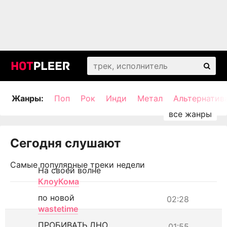
Жанры:
Поп
Рок
Инди
Метал
Альтернатив
Сегодня слушают
Самые популярные треки недели
На своей волне
КлоуКома
по новой
02:28
wastetime
ПРОБИВАТЬ ДНО
01:55