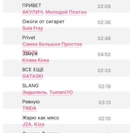
ПРИВЕТ
02:09
АКУЛИЧ
,
Молодой Платон
Ожоги от сигарет
02:36
Sula Fray
Privet
02:48
Самое Большое Простое
Число
Замуж
04:52
Клава Кока
ВСЕ ЕЩЕ
02:33
GATASKI
SLANG
02:19
Эндшпиль
,
TumaniYO
Ревную
03:13
TRIDA
Жарю как мясо
02:10
JZA
,
Kiza