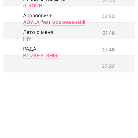
J. ROUH
Акраповичъ
02:23
AQYLA
feat
Voskresenskii
Лето с меня
01:46
IHY
РАДА
03:46
BLIZKEY
,
SHIRI
02:32