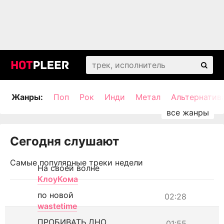
Жанры:
Поп
Рок
Инди
Метал
Альтернатив
Сегодня слушают
Самые популярные треки недели
На своей волне
КлоуКома
по новой
02:28
wastetime
ПРОБИВАТЬ ДНО
01:55