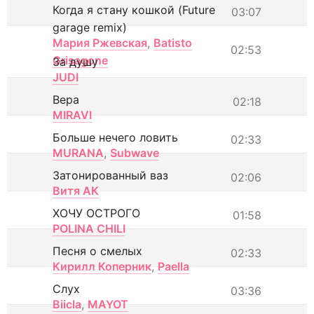
Когда я стану кошкой (Future
03:07
garage remix)
Мария Ржевская
,
Batisto
02:53
Grisagone
За душу
JUDI
Вера
02:18
MIRAVI
Больше нечего ловить
02:33
MURANA
,
Subwave
Затонированный ваз
02:06
Витя АК
ХОЧУ ОСТРОГО
01:58
POLINA CHILI
Песня о смелых
02:33
Кирилл Коперник
,
Paella
Слух
03:36
Biicla
,
MAYOT