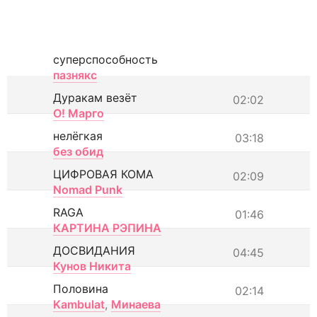
суперспособность
пазнякс
Дуракам везёт
02:02
О! Марго
нелёгкая
03:18
без обид
ЦИФРОВАЯ КОМА
02:09
Nomad Punk
RAGA
01:46
КАРТИНА РЭПИНА
ДОСВИДАНИЯ
04:45
Кунов Никита
Половина
02:14
Kambulat
,
Минаева