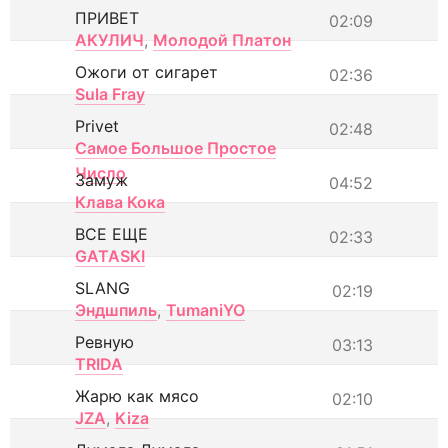
ПРИВЕТ
02:09
АКУЛИЧ
,
Молодой Платон
Ожоги от сигарет
02:36
Sula Fray
Privet
02:48
Самое Большое Простое
Число
Замуж
04:52
Клава Кока
ВСЕ ЕЩЕ
02:33
GATASKI
SLANG
02:19
Эндшпиль
,
TumaniYO
Ревную
03:13
TRIDA
Жарю как мясо
02:10
JZA
,
Kiza