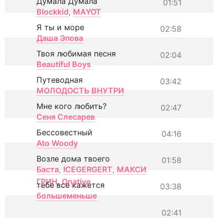
Думала Думала
01:51
Blockkid
,
MAYOT
Я ты и море
02:58
Даша Эпова
Твоя любимая песня
02:04
Beautiful Boys
Путеводная
03:42
МОЛОДОСТЬ ВНУТРИ
Мне кого любить?
02:47
Сеня Слесарев
Бессовестный
04:16
Ato Woody
Возле дома твоего
01:58
Баста
,
ICEGERGERT
,
МАКСИ
ГРИН
,
Onative
тебе все кажется
03:38
большеменьше
02:41