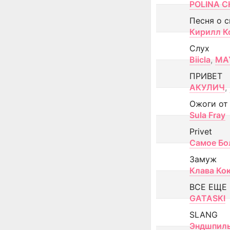
POLINA CH
Песня о 
Кирилл К
Слух
Biicla
,
MA
ПРИВЕТ
АКУЛИЧ
,
Ожоги от
Sula Fray
Privet
Самое Бо
Замуж
Клава Ко
ВСЕ ЕЩЕ
GATASKI
SLANG
Эндшпил