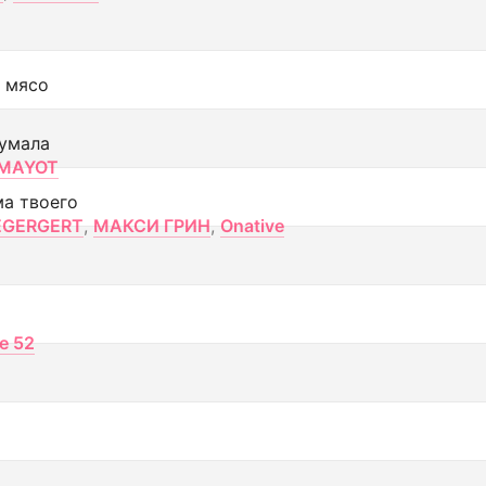
 мясо
умала
MAYOT
ма твоего
EGERGERT
,
МАКСИ ГРИН
,
Onative
ce 52