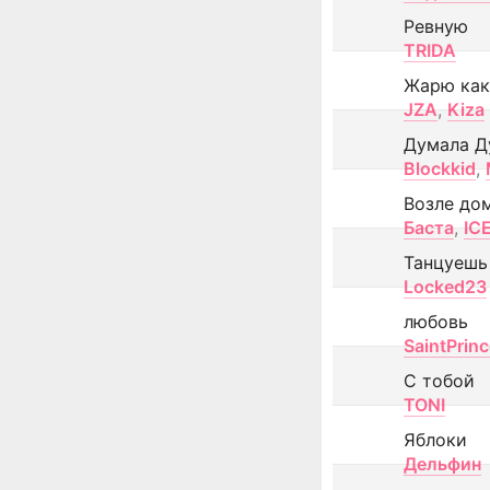
Ревную
TRIDA
Жарю как
JZA
,
Kiza
Думала Д
Blockkid
,
Возле до
Баста
,
IC
Танцуешь
Locked23
любовь
SaintPrin
С тобой
TONI
Яблоки
Дельфин