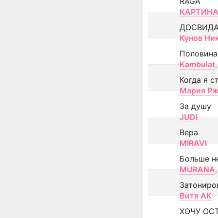
RAGA
КАРТИНА
ДОСВИД
Кунов Ни
Половина
Kambulat
,
Когда я с
Мария Рж
За душу
JUDI
Вера
MIRAVI
Больше н
MURANA
,
Затониро
Витя АК
ХОЧУ ОС