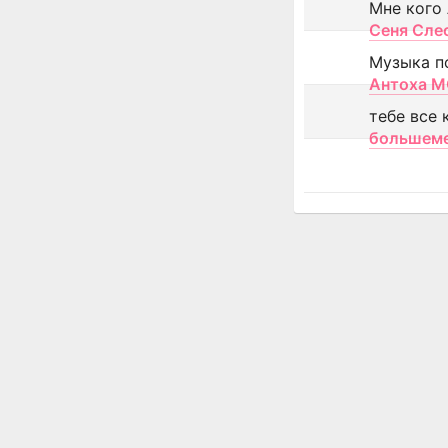
Мне кого
Сеня Сле
Музыка п
Антоха 
тебе все 
большем