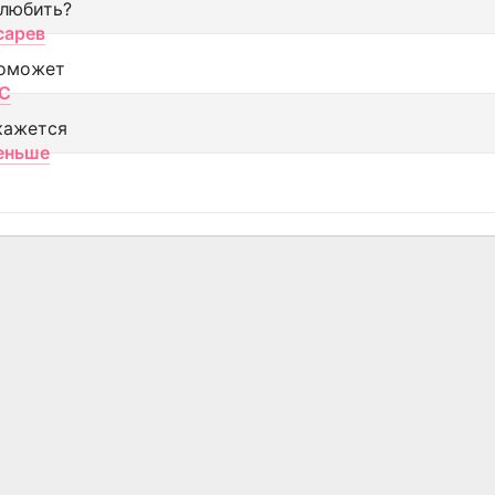
 любить?
сарев
оможет
МС
кажется
еньше