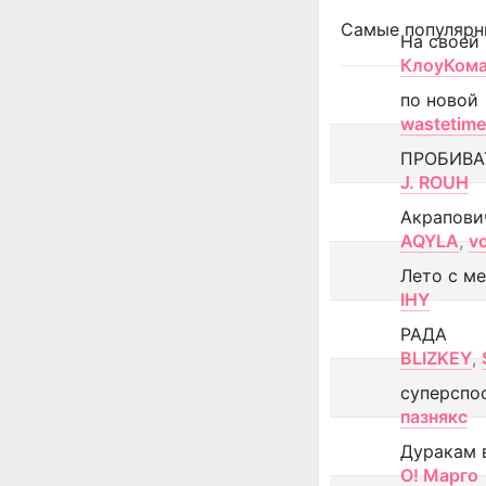
Самые популярн
На своей
КлоуКом
по новой
wastetime
ПРОБИВА
J. ROUH
Акрапови
AQYLA
,
v
Лето с м
IHY
РАДА
BLIZKEY
,
суперспо
пазнякс
Дуракам 
О! Марго