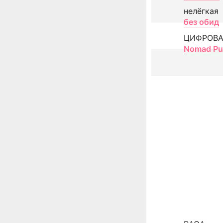
нелёгкая
без обид
ЦИФРОВА
Nomad Pu