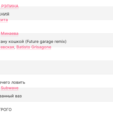
 РЭПИНА
АНИЯ
кита
Минаева
тану кошкой (Future garage remix)
евская
,
Batisto Grisagone
ечего ловить
Subwave
ванный ваз
ТРОГО