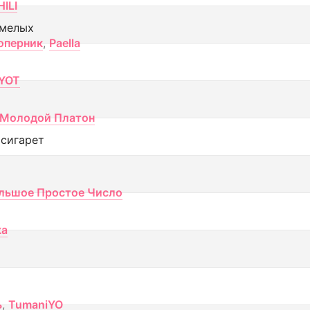
ILI
смелых
оперник
,
Paella
YOT
Молодой Платон
 сигарет
льшое Простое Число
ка
ь
,
TumaniYO