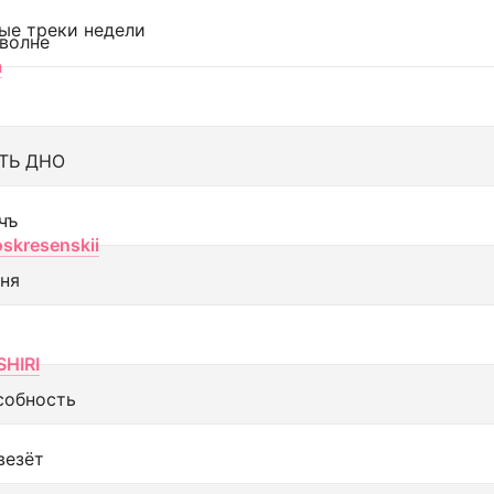
ые треки недели
 волне
а
ТЬ ДНО
чъ
oskresenskii
еня
SHIRI
собность
везёт