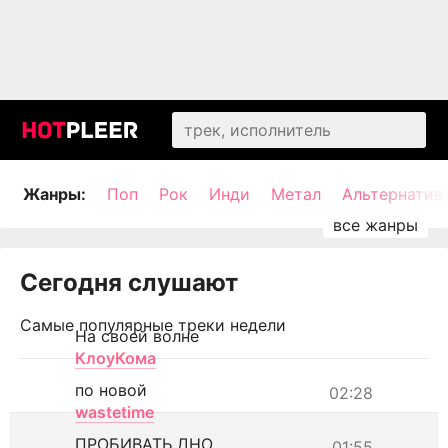
Жанры:
Поп
Рок
Инди
Метал
Альтернатив
Сегодня слушают
Самые популярные треки недели
На своей волне
КлоуКома
по новой
02:28
wastetime
ПРОБИВАТЬ ДНО
01:55