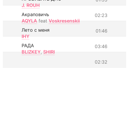
J. ROUH
Акраповичъ
02:23
AQYLA
feat
Voskresenskii
Лето с меня
01:46
IHY
РАДА
03:46
BLIZKEY
,
SHIRI
02:32