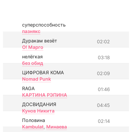
суперспособность
пазнякс
Дуракам везёт
02:02
О! Марго
нелёгкая
03:18
без обид
ЦИФРОВАЯ КОМА
02:09
Nomad Punk
RAGA
01:46
КАРТИНА РЭПИНА
ДОСВИДАНИЯ
04:45
Кунов Никита
Половина
02:14
Kambulat
,
Минаева