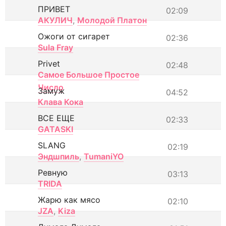
ПРИВЕТ
02:09
АКУЛИЧ
,
Молодой Платон
Ожоги от сигарет
02:36
Sula Fray
Privet
02:48
Самое Большое Простое
Число
Замуж
04:52
Клава Кока
ВСЕ ЕЩЕ
02:33
GATASKI
SLANG
02:19
Эндшпиль
,
TumaniYO
Ревную
03:13
TRIDA
Жарю как мясо
02:10
JZA
,
Kiza