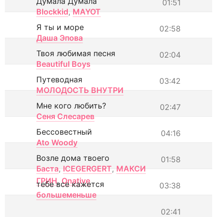
Думала Думала
01:51
Blockkid
,
MAYOT
Я ты и море
02:58
Даша Эпова
Твоя любимая песня
02:04
Beautiful Boys
Путеводная
03:42
МОЛОДОСТЬ ВНУТРИ
Мне кого любить?
02:47
Сеня Слесарев
Бессовестный
04:16
Ato Woody
Возле дома твоего
01:58
Баста
,
ICEGERGERT
,
МАКСИ
ГРИН
,
Onative
тебе все кажется
03:38
большеменьше
02:41