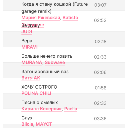
Когда я стану кошкой (Future
03:07
garage remix)
Мария Ржевская
,
Batisto
02:53
Grisagone
За душу
JUDI
Вера
02:18
MIRAVI
Больше нечего ловить
02:33
MURANA
,
Subwave
Затонированный ваз
02:06
Витя АК
ХОЧУ ОСТРОГО
01:58
POLINA CHILI
Песня о смелых
02:33
Кирилл Коперник
,
Paella
Слух
03:36
Biicla
,
MAYOT