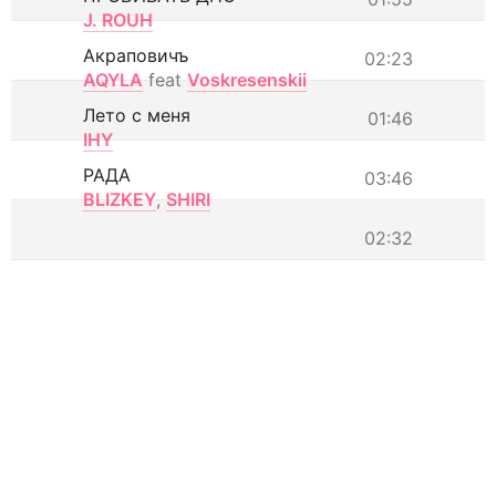
J. ROUH
Акраповичъ
02:23
AQYLA
feat
Voskresenskii
Лето с меня
01:46
IHY
РАДА
03:46
BLIZKEY
,
SHIRI
02:32