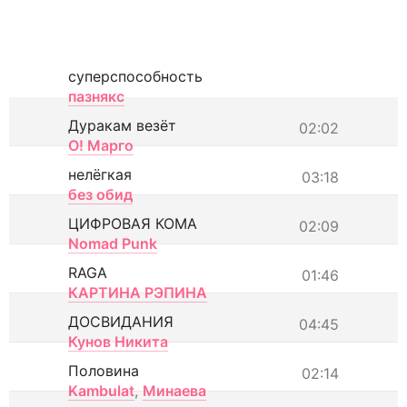
суперспособность
пазнякс
Дуракам везёт
02:02
О! Марго
нелёгкая
03:18
без обид
ЦИФРОВАЯ КОМА
02:09
Nomad Punk
RAGA
01:46
КАРТИНА РЭПИНА
ДОСВИДАНИЯ
04:45
Кунов Никита
Половина
02:14
Kambulat
,
Минаева