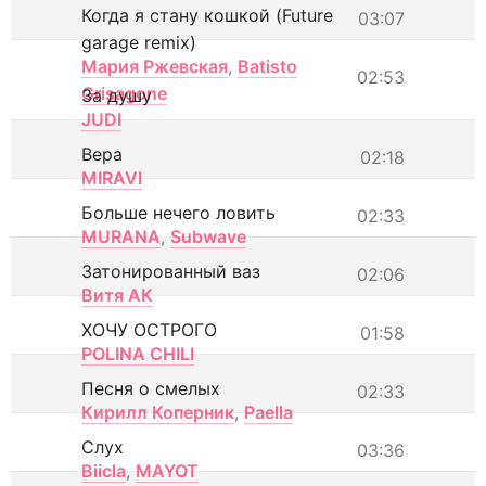
Когда я стану кошкой (Future
03:07
garage remix)
Мария Ржевская
,
Batisto
02:53
Grisagone
За душу
JUDI
Вера
02:18
MIRAVI
Больше нечего ловить
02:33
MURANA
,
Subwave
Затонированный ваз
02:06
Витя АК
ХОЧУ ОСТРОГО
01:58
POLINA CHILI
Песня о смелых
02:33
Кирилл Коперник
,
Paella
Слух
03:36
Biicla
,
MAYOT