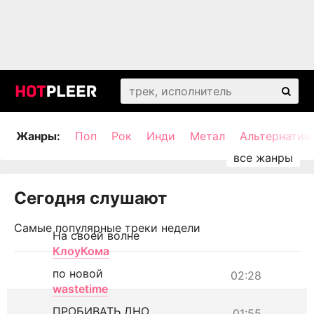
Жанры:
Поп
Рок
Инди
Метал
Альтернатив
Сегодня слушают
Самые популярные треки недели
На своей волне
КлоуКома
по новой
02:28
wastetime
ПРОБИВАТЬ ДНО
01:55