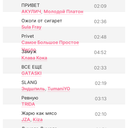
ПРИВЕТ
02:09
АКУЛИЧ
,
Молодой Платон
Ожоги от сигарет
02:36
Sula Fray
Privet
02:48
Самое Большое Простое
Число
Замуж
04:52
Клава Кока
ВСЕ ЕЩЕ
02:33
GATASKI
SLANG
02:19
Эндшпиль
,
TumaniYO
Ревную
03:13
TRIDA
Жарю как мясо
02:10
JZA
,
Kiza