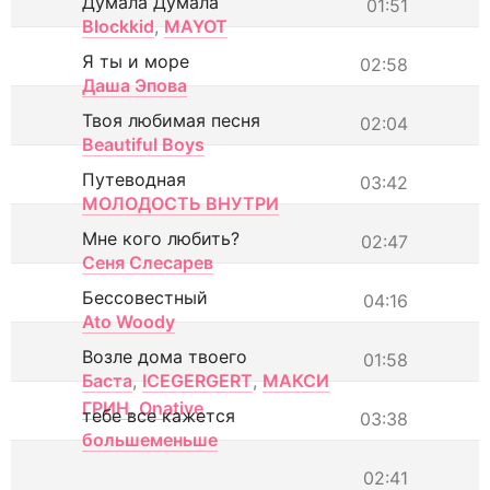
Думала Думала
01:51
Blockkid
,
MAYOT
Я ты и море
02:58
Даша Эпова
Твоя любимая песня
02:04
Beautiful Boys
Путеводная
03:42
МОЛОДОСТЬ ВНУТРИ
Мне кого любить?
02:47
Сеня Слесарев
Бессовестный
04:16
Ato Woody
Возле дома твоего
01:58
Баста
,
ICEGERGERT
,
МАКСИ
ГРИН
,
Onative
тебе все кажется
03:38
большеменьше
02:41