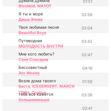
Думала Думала
01:51
Blockkid
,
MAYOT
Я ты и море
02:58
Даша Эпова
Твоя любимая песня
02:04
Beautiful Boys
Путеводная
03:42
МОЛОДОСТЬ ВНУТРИ
Мне кого любить?
02:47
Сеня Слесарев
Бессовестный
04:16
Ato Woody
Возле дома твоего
01:58
Баста
,
ICEGERGERT
,
МАКСИ
ГРИН
,
Onative
тебе все кажется
03:38
большеменьше
02:41