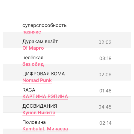
суперспособность
пазнякс
Дуракам везёт
02:02
О! Марго
нелёгкая
03:18
без обид
ЦИФРОВАЯ КОМА
02:09
Nomad Punk
RAGA
01:46
КАРТИНА РЭПИНА
ДОСВИДАНИЯ
04:45
Кунов Никита
Половина
02:14
Kambulat
,
Минаева