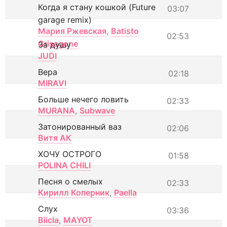
Когда я стану кошкой (Future
03:07
garage remix)
Мария Ржевская
,
Batisto
02:53
Grisagone
За душу
JUDI
Вера
02:18
MIRAVI
Больше нечего ловить
02:33
MURANA
,
Subwave
Затонированный ваз
02:06
Витя АК
ХОЧУ ОСТРОГО
01:58
POLINA CHILI
Песня о смелых
02:33
Кирилл Коперник
,
Paella
Слух
03:36
Biicla
,
MAYOT