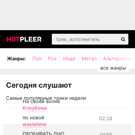
Жанры:
Поп
Рок
Инди
Метал
Альтернатив
Сегодня слушают
Самые популярные треки недели
На своей волне
КлоуКома
по новой
02:28
wastetime
ПРОБИВАТЬ ДНО
01:55