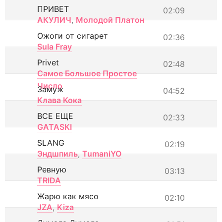
ПРИВЕТ
02:09
АКУЛИЧ
,
Молодой Платон
Ожоги от сигарет
02:36
Sula Fray
Privet
02:48
Самое Большое Простое
Число
Замуж
04:52
Клава Кока
ВСЕ ЕЩЕ
02:33
GATASKI
SLANG
02:19
Эндшпиль
,
TumaniYO
Ревную
03:13
TRIDA
Жарю как мясо
02:10
JZA
,
Kiza