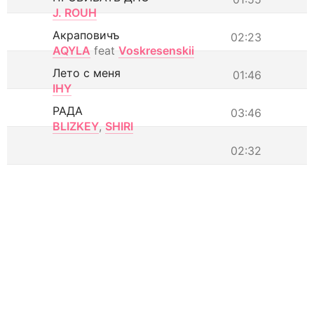
J. ROUH
Акраповичъ
02:23
AQYLA
feat
Voskresenskii
Лето с меня
01:46
IHY
РАДА
03:46
BLIZKEY
,
SHIRI
02:32