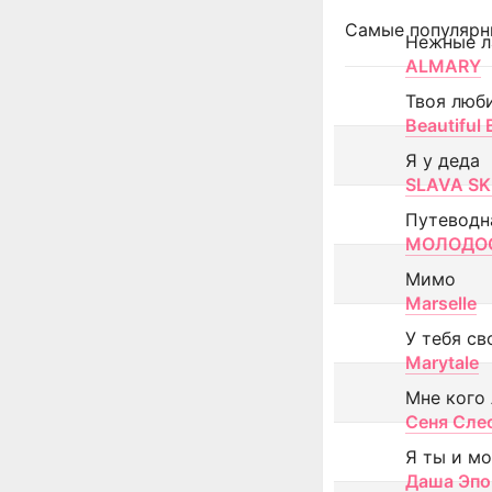
Самые популярн
Нежные л
ALMARY
Твоя люб
Beautiful
Я у деда
SLAVA SK
Путеводн
МОЛОДОС
Мимо
Marselle
У тебя св
Marytale
Мне кого
Сеня Сле
Я ты и м
Даша Эпо