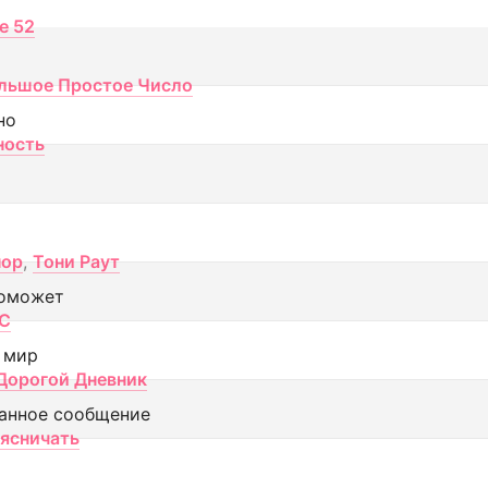
ce 52
льшое Простое Число
но
ность
пор
,
Тони Раут
оможет
МС
 мир
Дорогой Дневник
анное сообщение
аясничать