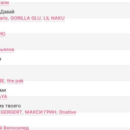
Лали
 Давай
aris
,
GORILLA GLU
,
LIL NAKU
РЮ
вьялов
а
$E
,
the pak
ами
AYA
ма твоего
EGERGERT
,
МАКСИ ГРИН
,
Onative
й Велосипед