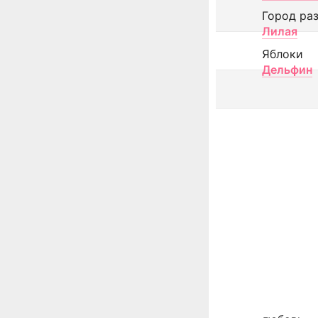
Город ра
Лилая
Яблоки
Дельфин