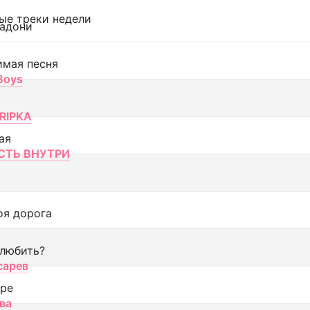
ые треки недели
адони
имая песня
 Boys
RIPKA
ая
ТЬ ВНУТРИ
оя дорога
 любить?
сарев
оре
ва