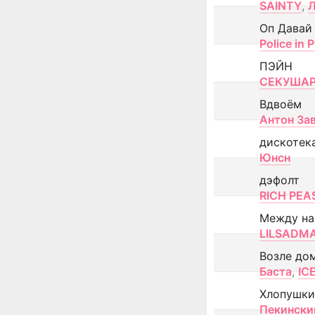
SAINTY
,
Оп Давай
Police in P
ПЭЙН
СЕКУША
Вдвоём
Антон За
дискотек
Юнсн
дэфолт
RICH PEA
Между н
LILSADM
Возле до
Баста
,
IC
Хлопушки
Пекински