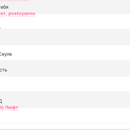
тебя
кет
,
postoyanno
V
Сеуле
сть
Д
й) Люфт