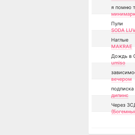
я помню 
минимар
Пули
SODA LU
Наглые
MAKRAE
Дождь в 
umiso
зависимо
вечером
подписка
дипинс
Через ЗС
(Богемны