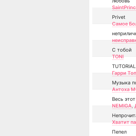
любовь
SaintPrin
Privet
Самое Бо
неприлич
неисправ
С тобой
TONI
TUTORIAL
Гарри То
Музыка п
Антоха 
Весь этот
NEMIGA
,
Непрочит
Хватит п
Пепел