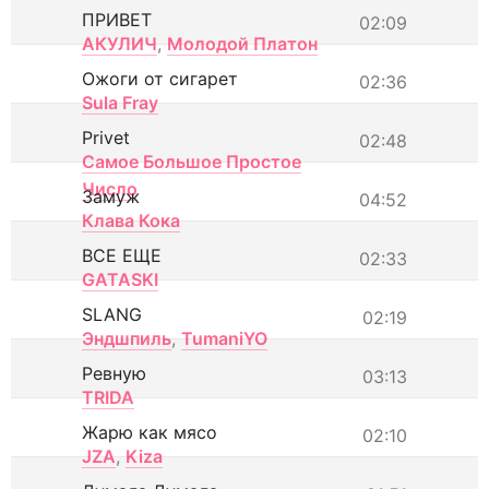
ПРИВЕТ
02:09
АКУЛИЧ
,
Молодой Платон
Ожоги от сигарет
02:36
Sula Fray
Privet
02:48
Самое Большое Простое
Число
Замуж
04:52
Клава Кока
ВСЕ ЕЩЕ
02:33
GATASKI
SLANG
02:19
Эндшпиль
,
TumaniYO
Ревную
03:13
TRIDA
Жарю как мясо
02:10
JZA
,
Kiza