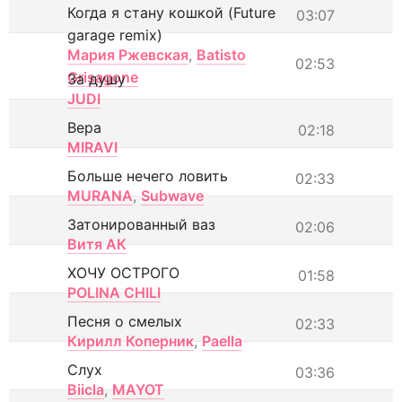
Когда я стану кошкой (Future
03:07
garage remix)
Мария Ржевская
,
Batisto
02:53
Grisagone
За душу
JUDI
Вера
02:18
MIRAVI
Больше нечего ловить
02:33
MURANA
,
Subwave
Затонированный ваз
02:06
Витя АК
ХОЧУ ОСТРОГО
01:58
POLINA CHILI
Песня о смелых
02:33
Кирилл Коперник
,
Paella
Слух
03:36
Biicla
,
MAYOT