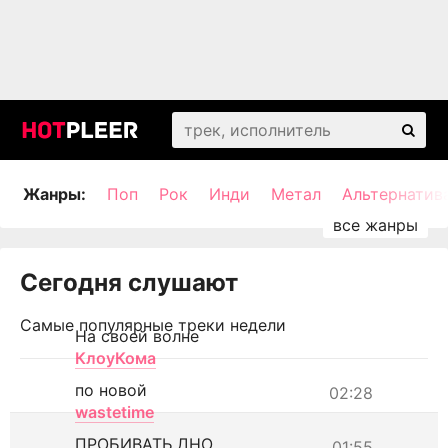
Жанры:
Поп
Рок
Инди
Метал
Альтернатив
Сегодня слушают
Самые популярные треки недели
На своей волне
КлоуКома
по новой
02:28
wastetime
ПРОБИВАТЬ ДНО
01:55