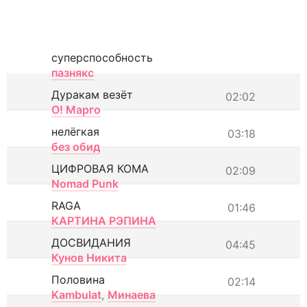
суперспособность
пазнякс
Дуракам везёт
02:02
О! Марго
нелёгкая
03:18
без обид
ЦИФРОВАЯ КОМА
02:09
Nomad Punk
RAGA
01:46
КАРТИНА РЭПИНА
ДОСВИДАНИЯ
04:45
Кунов Никита
Половина
02:14
Kambulat
,
Минаева