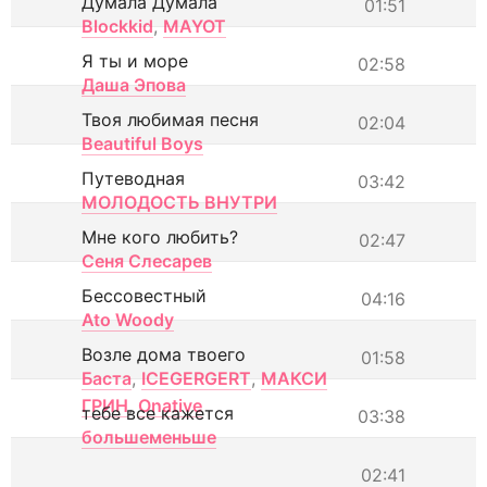
Думала Думала
01:51
Blockkid
,
MAYOT
Я ты и море
02:58
Даша Эпова
Твоя любимая песня
02:04
Beautiful Boys
Путеводная
03:42
МОЛОДОСТЬ ВНУТРИ
Мне кого любить?
02:47
Сеня Слесарев
Бессовестный
04:16
Ato Woody
Возле дома твоего
01:58
Баста
,
ICEGERGERT
,
МАКСИ
ГРИН
,
Onative
тебе все кажется
03:38
большеменьше
02:41