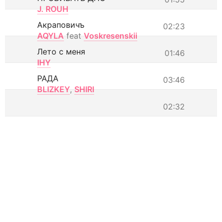
J. ROUH
Акраповичъ
02:23
AQYLA
feat
Voskresenskii
Лето с меня
01:46
IHY
РАДА
03:46
BLIZKEY
,
SHIRI
02:32