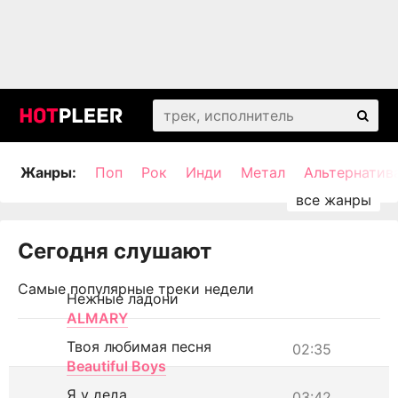
Жанры:
Поп
Рок
Инди
Метал
Альтернатив
Сегодня слушают
Самые популярные треки недели
Нежные ладони
ALMARY
Твоя любимая песня
02:35
Beautiful Boys
Я у деда
03:42