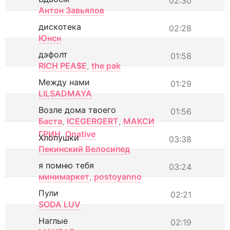
02:30
Антон Завьялов
дискотека
02:28
Юнсн
дэфолт
01:58
RICH PEA$E
,
the pak
Между нами
01:29
LILSADMAYA
Возле дома твоего
01:56
Баста
,
ICEGERGERT
,
МАКСИ
ГРИН
,
Onative
Хлопушки
03:38
Пекинский Велосипед
я помню тебя
03:24
минимаркет
,
postoyanno
Пули
02:21
SODA LUV
Наглые
02:19