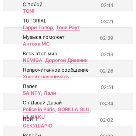
С тобой
02:14
TONI
TUTORIAL
03:21
Гарри Топор
,
Тони Раут
Музыка поможет
02:39
Антоха МС
Весь этот мир
02:13
NEMIGA
,
Дорогой Дневник
Непрочитанное сообщение
02:26
Хватит паясничать
Пепел
02:51
SAINTY
,
Лали
Оп Давай Давай
03:34
Police in Paris
,
GORILLA GLU
,
LIL NAKU
ПЭЙН
02:02
СЕКУШАРЮ
Вдвоём