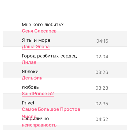
Мне кого любить?
Сеня Слесарев
Я ты и море
04:16
Даша Эпова
Город разбитых сердец
02:04
Лилая
Яблоки
03:26
Дельфин
любовь
03:28
SaintPrince 52
Privet
02:35
Самое Большое Простое
Число
неприлично
04:52
неисправность