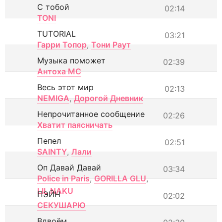
С тобой
02:14
TONI
TUTORIAL
03:21
Гарри Топор
,
Тони Раут
Музыка поможет
02:39
Антоха МС
Весь этот мир
02:13
NEMIGA
,
Дорогой Дневник
Непрочитанное сообщение
02:26
Хватит паясничать
Пепел
02:51
SAINTY
,
Лали
Оп Давай Давай
03:34
Police in Paris
,
GORILLA GLU
,
LIL NAKU
ПЭЙН
02:02
СЕКУШАРЮ
Вдвоём