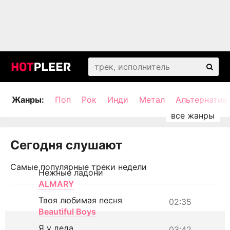
Жанры:
Поп
Рок
Инди
Метал
Альтернатив
Сегодня слушают
Самые популярные треки недели
Нежные ладони
ALMARY
Твоя любимая песня
02:35
Beautiful Boys
Я у деда
03:42