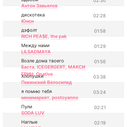
02:30
Антон Завьялов
дискотека
02:28
Юнсн
дэфолт
01:58
RICH PEA$E
,
the pak
Между нами
01:29
LILSADMAYA
Возле дома твоего
01:56
Баста
,
ICEGERGERT
,
МАКСИ
ГРИН
,
Onative
Хлопушки
03:38
Пекинский Велосипед
я помню тебя
03:24
минимаркет
,
postoyanno
Пули
02:21
SODA LUV
Наглые
02:19