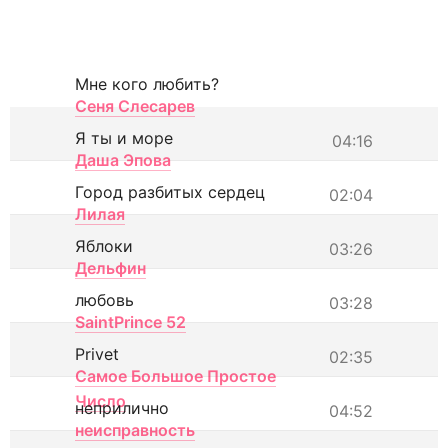
Мне кого любить?
Сеня Слесарев
Я ты и море
04:16
Даша Эпова
Город разбитых сердец
02:04
Лилая
Яблоки
03:26
Дельфин
любовь
03:28
SaintPrince 52
Privet
02:35
Самое Большое Простое
Число
неприлично
04:52
неисправность