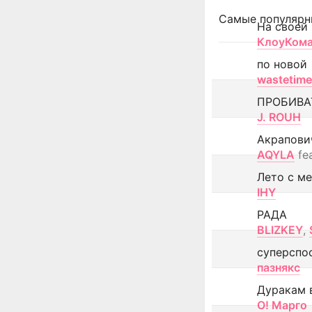
Самые популярн
На своей
КлоуКом
по новой
wastetime
ПРОБИВА
J. ROUH
Акрапови
AQYLA
fe
Лето с м
IHY
РАДА
BLIZKEY
,
суперспо
пазнякс
Дуракам 
О! Марго