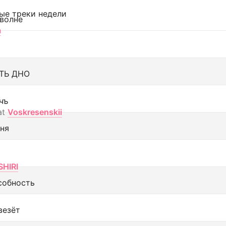
ые треки недели
 волне
а
ТЬ ДНО
чъ
at
Voskresenskii
еня
SHIRI
собность
везёт