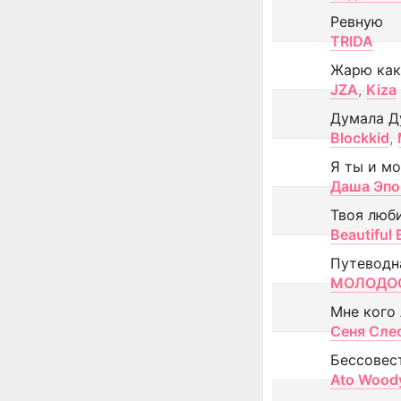
Ревную
TRIDA
Жарю как
JZA
,
Kiza
Думала Д
Blockkid
,
Я ты и м
Даша Эпо
Твоя люб
Beautiful
Путеводн
МОЛОДОС
Мне кого
Сеня Сле
Бессовес
Ato Wood