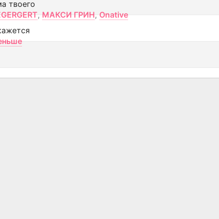
ма твоего
EGERGERT
,
МАКСИ ГРИН
,
Onative
кажется
еньше