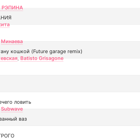
 РЭПИНА
АНИЯ
кита
Минаева
тану кошкой (Future garage remix)
евская
,
Batisto Grisagone
ечего ловить
Subwave
ванный ваз
ТРОГО