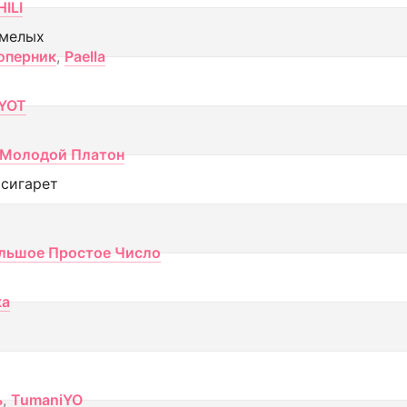
ILI
смелых
оперник
,
Paella
YOT
Молодой Платон
 сигарет
льшое Простое Число
ка
ь
,
TumaniYO