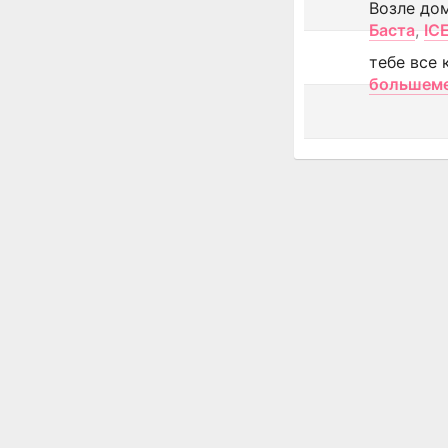
Возле до
Баста
,
IC
тебе все 
большем