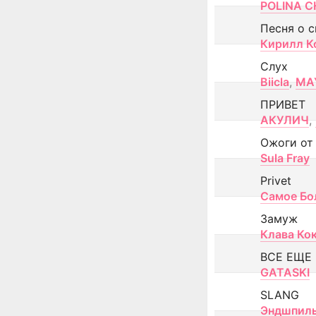
POLINA CH
Песня о 
Кирилл К
Слух
Biicla
,
MA
ПРИВЕТ
АКУЛИЧ
,
Ожоги от
Sula Fray
Privet
Самое Бо
Замуж
Клава Ко
ВСЕ ЕЩЕ
GATASKI
SLANG
Эндшпил