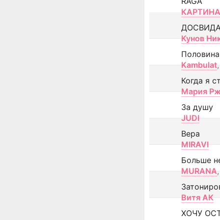
RAGA
КАРТИНА
ДОСВИД
Кунов Ни
Половина
Kambulat
,
Когда я с
Мария Рж
За душу
JUDI
Вера
MIRAVI
Больше н
MURANA
,
Затониро
Витя АК
ХОЧУ ОС