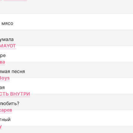
 мясо
умала
MAYOT
оре
ва
имая песня
 Boys
ая
ТЬ ВНУТРИ
 любить?
сарев
тный
y