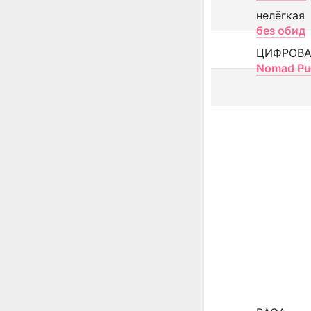
нелёгкая
без обид
ЦИФРОВА
Nomad Pu