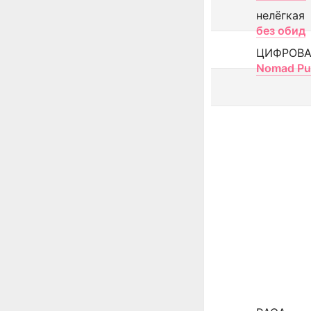
нелёгкая
без обид
ЦИФРОВА
Nomad Pu