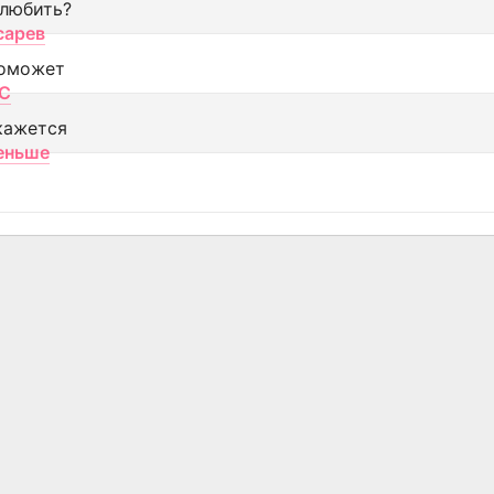
 любить?
сарев
оможет
МС
кажется
еньше