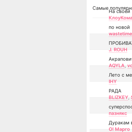
Самые популярн
На своей
КлоуКом
по новой
wastetime
ПРОБИВА
J. ROUH
Акрапови
AQYLA
,
v
Лето с м
IHY
РАДА
BLIZKEY
,
суперспо
пазнякс
Дуракам 
О! Марго