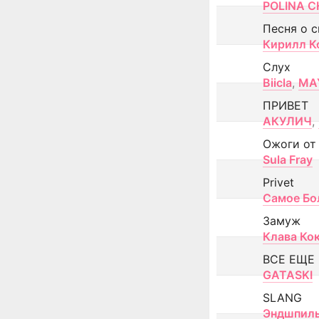
POLINA CH
Песня о 
Кирилл К
Слух
Biicla
,
MA
ПРИВЕТ
АКУЛИЧ
,
Ожоги от
Sula Fray
Privet
Самое Бо
Замуж
Клава Ко
ВСЕ ЕЩЕ
GATASKI
SLANG
Эндшпил