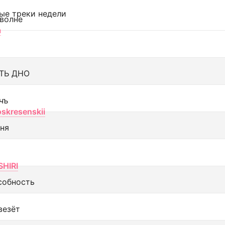
ые треки недели
 волне
а
ТЬ ДНО
чъ
oskresenskii
еня
SHIRI
собность
везёт