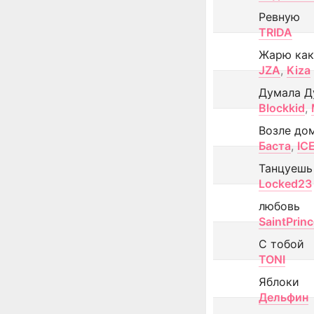
Ревную
TRIDA
Жарю как
JZA
,
Kiza
Думала Д
Blockkid
,
Возле до
Баста
,
IC
Танцуешь
Locked23
любовь
SaintPrin
С тобой
TONI
Яблоки
Дельфин