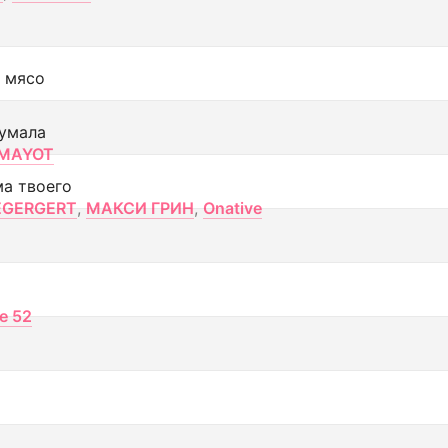
 мясо
умала
MAYOT
ма твоего
EGERGERT
,
МАКСИ ГРИН
,
Onative
ce 52