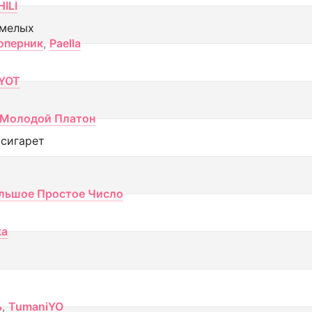
ILI
смелых
оперник
,
Paella
YOT
Молодой Платон
 сигарет
льшое Простое Число
ка
ь
,
TumaniYO