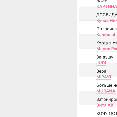
RAGA
КАРТИНА
ДОСВИД
Кунов Ни
Половина
Kambulat
,
Когда я с
Мария Рж
За душу
JUDI
Вера
MIRAVI
Больше н
MURANA
,
Затониро
Витя АК
ХОЧУ ОС