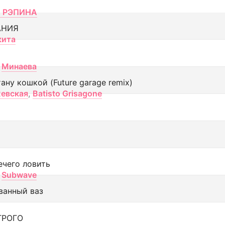
 РЭПИНА
АНИЯ
кита
Минаева
тану кошкой (Future garage remix)
евская
,
Batisto Grisagone
ечего ловить
Subwave
ванный ваз
ТРОГО