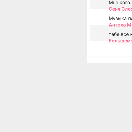
Мне кого
Сеня Сле
Музыка п
Антоха 
тебе все 
большем